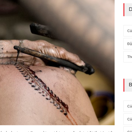
D
Cả
Đặ
Th
B
Cả
Cả