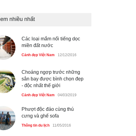
du lịch quốc gia
Cảnh đẹp Việt Nam
24/04/2020
em nhiều nhất
Những món ăn đồng quê dân
dã ở Sài Gòn
Các loại mắm nổi tiếng dọc
miền đất nước
Cảnh đẹp Việt Nam
25/04/2020
Cảnh đẹp Việt Nam
12/12/2016
Choáng ngợp trước những
sân bay được bình chọn đẹp
- độc nhất thế giới
Cảnh đẹp Việt Nam
04/03/2019
Phượt độc đáo cùng thú
cưng và ghế sofa
Thông tin du lịch
11/05/2016