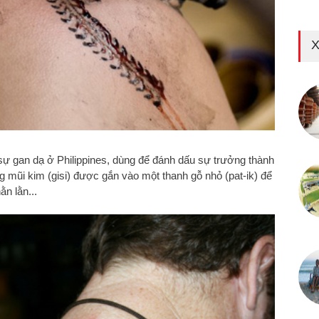
X
sự gan dạ ở Philippines, dùng để đánh dấu sự trưởng thành
mũi kim (gisi) được gắn vào một thanh gỗ nhỏ (pat-ik) để
ằn lằn...