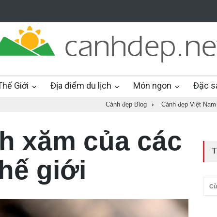
hế Giới
Địa điểm du lịch
Món ngon
Đặc s
Cảnh đẹp Blog
›
Cảnh đẹp Việt Nam
nh xăm của các
T
hế giới
Cù