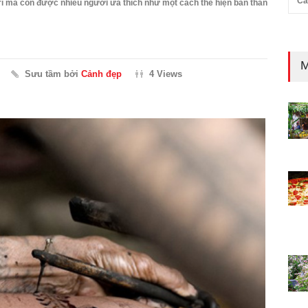
Cả
rí mà còn được nhiều người ưa thích như một cách thể hiện bản thân
M
Sưu tầm bởi
Cảnh đẹp
4 Views