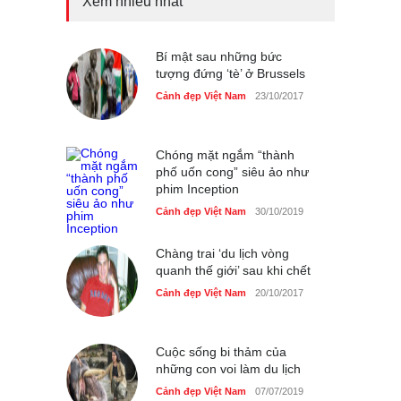
Xem nhiều nhất
Những món ăn đồng quê
dân dã ở Sài Gòn
Cảnh đẹp Việt Nam
Bí mật sau những bức
25/04/2020
tượng đứng ‘tè’ ở Brussels
Nhiều hoạt động tôn vinh
Cảnh đẹp Việt Nam
23/10/2017
nhà giáo tại Đầm Sen
Cảnh đẹp Việt Nam
25/04/2020
Chóng mặt ngắm “thành
phố uốn cong” siêu ảo như
phim Inception
Cảnh đẹp Việt Nam
30/10/2019
Chàng trai ‘du lịch vòng
quanh thế giới’ sau khi chết
Cảnh đẹp Việt Nam
20/10/2017
Cuộc sống bi thảm của
những con voi làm du lịch
Cảnh đẹp Việt Nam
07/07/2019