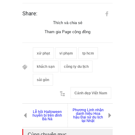
Share:
Thích và chia sẻ
Tham gia Page cộng đồng
xử phạt
vi phạm
tp hcm
khách sạn
công ty du lịch
sài gòn
Cảnh đẹp Việt Nam
Phương Linh nhận
Lễ hội Halloween
danh hiệu Hoa
huyền bí trên đỉnh
hậu Đại sứ du lịch
Bà Nà
tại Nhật
Cùng chuyên mục