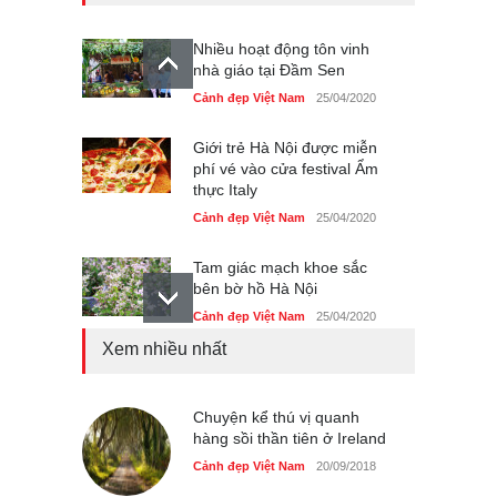
Nhiều hoạt động tôn vinh
nhà giáo tại Đầm Sen
Cảnh đẹp Việt Nam
25/04/2020
Giới trẻ Hà Nội được miễn
phí vé vào cửa festival Ẩm
thực Italy
Cảnh đẹp Việt Nam
25/04/2020
Tam giác mạch khoe sắc
bên bờ hồ Hà Nội
Cảnh đẹp Việt Nam
25/04/2020
Xem nhiều nhất
Bán đảo Sơn Trà sẽ là khu
du lịch quốc gia
Cảnh đẹp Việt Nam
Chuyện kể thú vị quanh
24/04/2020
hàng sồi thần tiên ở Ireland
Những món ăn đồng quê
Cảnh đẹp Việt Nam
20/09/2018
dân dã ở Sài Gòn