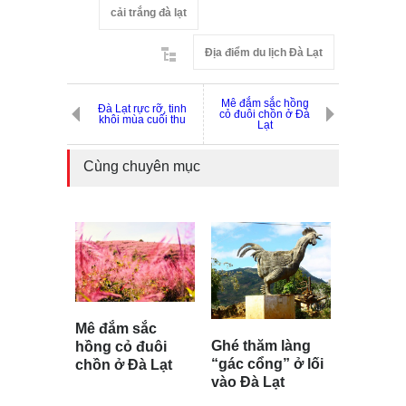
cải trắng đà lạt
Địa điểm du lịch Đà Lạt
Mê đắm sắc hồng
Đà Lạt rực rỡ, tinh
cỏ đuôi chồn ở Đà
khôi mùa cuối thu
Lạt
Cùng chuyên mục
Mê đắm sắc
Ghé thăm làng
hồng cỏ đuôi
“gác cổng” ở lối
chồn ở Đà Lạt
vào Đà Lạt