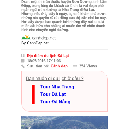
Dran, một thị trấn thuộc huyện Đơn Dương, tỉnh Lâm
Đồng, trong lòng du khách có lẽ chỉ là vài đoạn phố
ngắn ngủi trên đường từ Nha Trang đi Đà Lạt.
Nhưng, nếu ở lại đây ít ngày, bạn sẽ khám phá được
những nét quyến rũ rất riêng của thị trấn nhỏ bé này.
Nơi đây được bao quanh bởi những dãy núi cao, là
miền đất hứa cho những ai muốn tìm về chốn thanh
bình cho chuyến nghỉ dưỡng.
By
CanhDep.net
Địa điểm du lịch Đà Lạt
18/05/2016 17:11:06
Sưu tầm bởi
Cảnh đẹp
354 Views
Bạn muốn đi du lịch ở đâu ?
Tour Nha Trang
Tour Đà Lạt
Tour Đà Nẵng