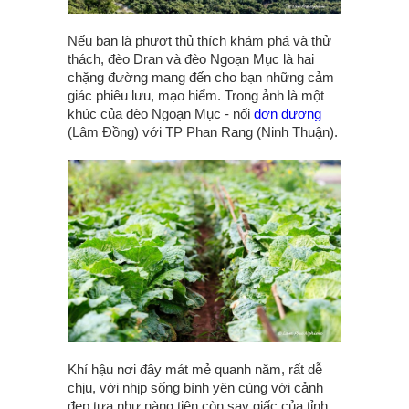
Nếu bạn là phượt thủ thích khám phá và thử
thách, đèo Dran và đèo Ngoạn Mục là hai
chặng đường mang đến cho bạn những cảm
giác phiêu lưu, mạo hiểm. Trong ảnh là một
khúc của đèo Ngoạn Mục - nối
đơn dương
(Lâm Đồng) với TP Phan Rang (Ninh Thuận).
Khí hậu nơi đây mát mẻ quanh năm, rất dễ
chịu, với nhịp sống bình yên cùng với cảnh
đẹp tựa như nàng tiên còn say giấc của tỉnh