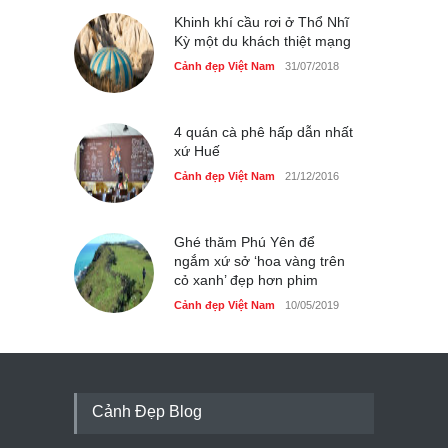
Khinh khí cầu rơi ở Thổ Nhĩ
Kỳ một du khách thiệt mạng
Cảnh đẹp Việt Nam
31/07/2018
4 quán cà phê hấp dẫn nhất
xứ Huế
Cảnh đẹp Việt Nam
21/12/2016
Ghé thăm Phú Yên để
ngắm xứ sở ‘hoa vàng trên
cỏ xanh’ đẹp hơn phim
Cảnh đẹp Việt Nam
10/05/2019
Cảnh Đẹp Blog