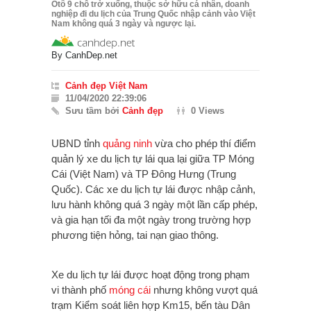
Ôtô 9 chỗ trở xuống, thuộc sở hữu cá nhân, doanh
nghiệp đi du lịch của Trung Quốc nhập cảnh vào Việt
Nam không quá 3 ngày và ngược lại.
By
CanhDep.net
Cảnh đẹp Việt Nam
11/04/2020 22:39:06
Sưu tầm bởi
Cảnh đẹp
0 Views
UBND tỉnh
quảng ninh
vừa cho phép thí điểm
quản lý xe du lịch tự lái qua lại giữa TP Móng
Cái (Việt Nam) và TP Đông Hưng (Trung
Quốc). Các xe du lịch tự lái được nhập cảnh,
lưu hành không quá 3 ngày một lần cấp phép,
và gia hạn tối đa một ngày trong trường hợp
phương tiện hỏng, tai nạn giao thông.
Xe du lịch tự lái được hoạt động trong phạm
vi thành phố
móng cái
nhưng không vượt quá
trạm Kiểm soát liên hợp Km15, bến tàu Dân