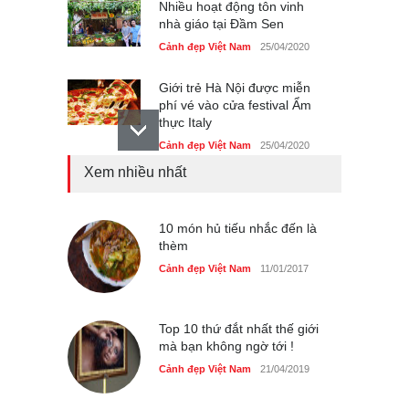
Nhiều hoạt động tôn vinh
nhà giáo tại Đầm Sen
Cảnh đẹp Việt Nam
25/04/2020
Giới trẻ Hà Nội được miễn
phí vé vào cửa festival Ẩm
thực Italy
Cảnh đẹp Việt Nam
25/04/2020
Xem nhiều nhất
Tam giác mạch khoe sắc
bên bờ hồ Hà Nội
Cảnh đẹp Việt Nam
10 món hủ tiếu nhắc đến là
25/04/2020
thèm
Bán đảo Sơn Trà sẽ là khu
Cảnh đẹp Việt Nam
11/01/2017
du lịch quốc gia
Cảnh đẹp Việt Nam
24/04/2020
Top 10 thứ đắt nhất thế giới
mà bạn không ngờ tới !
Cảnh đẹp Việt Nam
21/04/2019