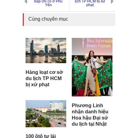
bắp chỉ có ở Phú
lịch TP HCM bị xử
Yên
phạt
Cùng chuyên mục
Hàng loạt cơ sở
du lịch TP HCM
bị xử phạt
Phương Linh
nhận danh hiệu
Hoa hậu Đại sứ
du lịch tại Nhật
100 ôtô tự lái