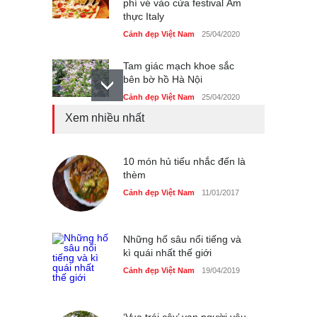
phí vé vào cửa festival Ẩm
thực Italy
Cảnh đẹp Việt Nam
25/04/2020
Tam giác mạch khoe sắc
bên bờ hồ Hà Nội
Cảnh đẹp Việt Nam
25/04/2020
Xem nhiều nhất
Bán đảo Sơn Trà sẽ là khu
du lịch quốc gia
Cảnh đẹp Việt Nam
10 món hủ tiếu nhắc đến là
24/04/2020
thèm
Những món ăn đồng quê
Cảnh đẹp Việt Nam
11/01/2017
dân dã ở Sài Gòn
Cảnh đẹp Việt Nam
25/04/2020
Những hố sâu nổi tiếng và
kì quái nhất thế giới
Cảnh đẹp Việt Nam
19/04/2019