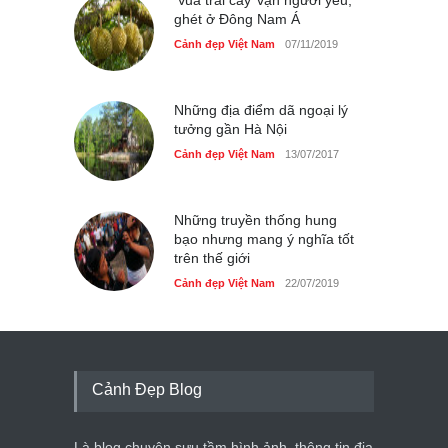
‘Vua trái cây’ vạn người yêu,
ghét ở Đông Nam Á
Cảnh đẹp Việt Nam
07/11/2019
Những địa điểm dã ngoại lý
tưởng gần Hà Nội
Cảnh đẹp Việt Nam
13/07/2017
Những truyền thống hung
bạo nhưng mang ý nghĩa tốt
trên thế giới
Cảnh đẹp Việt Nam
22/07/2019
Cảnh Đẹp Blog
Là blog chuyên sưu tầm hình ảnh, thông tin địa