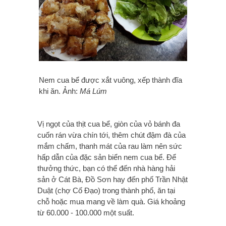
Nem cua bể được xắt vuông, xếp thành đĩa
khi ăn. Ảnh:
Má Lúm
Vị ngọt của thịt cua bể, giòn của vỏ bánh đa
cuốn rán vừa chín tới, thêm chút đậm đà của
mắm chấm, thanh mát của rau làm nên sức
hấp dẫn của đặc sản biển nem cua bể. Để
thưởng thức, bạn có thể đến nhà hàng hải
sản ở Cát Bà, Đồ Sơn hay đến phố Trần Nhật
Duật (chợ Cố Đạo) trong thành phố, ăn tại
chỗ hoặc mua mang về làm quà. Giá khoảng
từ 60.000 - 100.000 một suất.