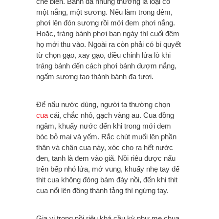
chế biến.
Bánh đa nhúng thường là loại có
một nắng, một sương. Nếu làm trong đêm,
phơi lên đón sương rồi mới đem phơi nắng.
Hoặc, tráng bánh phơi ban ngày thì cuối đêm
họ mới thu vào. Ngoài ra còn phải có bí quyết
từ chọn gạo, xay gạo, điều chỉnh lửa lò khi
tráng bánh đến cách phơi bánh đượm nắng,
ngấm sương tạo thành bánh đa tươi.
Để nấu nước dùng, người ta thường chọn
cua
cái, chắc nhỏ, gạch vàng au. Cua đồng
ngâm, khuấy nước đến khi trong mới đem
bóc bỏ mai và yếm. Rắc chút muối lên phần
thân và chân cua này, xóc cho ra hết nước
đen, tanh là đem vào giã. Nồi riêu được nấu
trên bếp nhỏ lửa, mở vung, khuấy nhẹ tay để
thịt cua không đóng bám đáy nồi, đến khi thịt
cua nổi lên đông thành tảng thì ngừng tay.
Gia vị trong nồi riêu khá cầu kỳ như me chua,