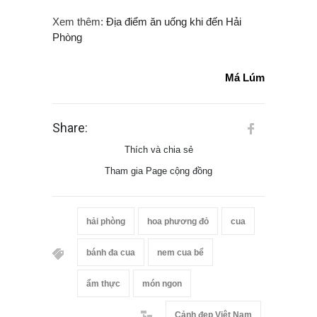
Xem thêm:
Địa điểm ăn uống khi đến Hải
Phòng
Má Lúm
Share:
Thích và chia sẻ
Tham gia Page cộng đồng
hải phòng
hoa phương đỏ
cua
bánh đa cua
nem cua bể
ẩm thực
món ngon
Cảnh đẹp Việt Nam