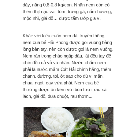
dày, nặng 0,6-0,8 kg/con. Nhân nem còn có
thêm thịt nạc vai, tôm, trứng gà, nấm hương,
mộc nhĩ, giá đỗ… được tẩm ướp gia vị.
Khác với kiểu cuốn nem dài truyền thống,
nem cua bể Hải Phòng được gói vuông bằng
lòng bàn tay, nên còn được gọi là nem vuông.
Nem rán trong chảo ngập dầu, lật đều tay để
chín đều cả vỏ và nhân. Nước chấm nem
phải là nước mắm Cát Hải chính hãng, thêm
chanh, đường, tỏi, ớt sao cho đủ vị mặn,
chua, ngọt, cay vừa phải. Nem cua bể
thường được ăn kèm với bún tươi, rau xà
lách, giá đỗ, dưa chuột, rau thơm...