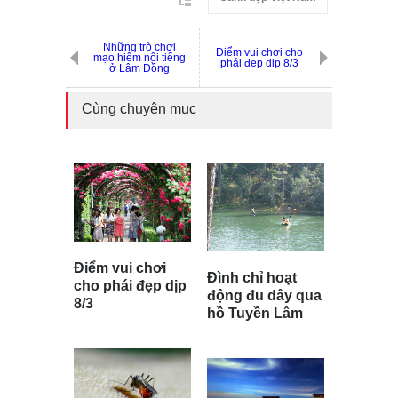
Những trò chơi
Điểm vui chơi cho
mạo hiểm nổi tiếng
phái đẹp dịp 8/3
ở Lâm Đồng
Cùng chuyên mục
Điểm vui chơi
Đình chỉ hoạt
cho phái đẹp dịp
động đu dây qua
8/3
hồ Tuyền Lâm