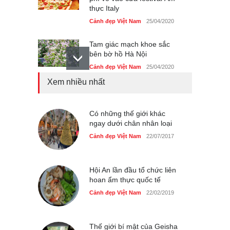
thực Italy
Cảnh đẹp Việt Nam
25/04/2020
Tam giác mạch khoe sắc
bên bờ hồ Hà Nội
Cảnh đẹp Việt Nam
25/04/2020
Xem nhiều nhất
Bán đảo Sơn Trà sẽ là khu
du lịch quốc gia
Cảnh đẹp Việt Nam
Có những thế giới khác
24/04/2020
ngay dưới chân nhân loại
Những món ăn đồng quê
Cảnh đẹp Việt Nam
22/07/2017
dân dã ở Sài Gòn
Cảnh đẹp Việt Nam
25/04/2020
Hội An lần đầu tổ chức liên
hoan ẩm thực quốc tế
Cảnh đẹp Việt Nam
22/02/2019
Thế giới bí mật của Geisha