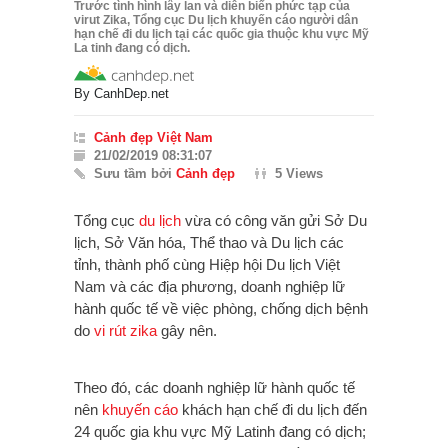
Trước tình hình lây lan và diễn biến phức tạp của
virut Zika, Tổng cục Du lịch khuyến cáo người dân
hạn chế đi du lịch tại các quốc gia thuộc khu vực Mỹ
La tinh đang có dịch.
By
CanhDep.net
Cảnh đẹp Việt Nam
21/02/2019 08:31:07
Sưu tầm bởi
Cảnh đẹp
5 Views
Tổng cục
du lịch
vừa có công văn gửi Sở Du
lịch, Sở Văn hóa, Thể thao và Du lịch các
tỉnh, thành phố cùng Hiệp hội Du lịch Việt
Nam và các địa phương, doanh nghiệp lữ
hành quốc tế về việc phòng, chống dịch bệnh
do
vi rút
zika
gây nên.
Theo đó, các doanh nghiệp lữ hành quốc tế
nên
khuyến cáo
khách hạn chế đi du lịch đến
24 quốc gia khu vực Mỹ Latinh đang có dịch;