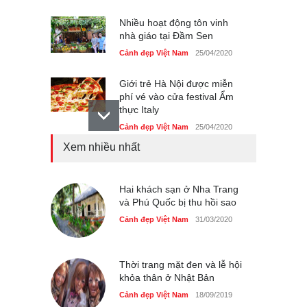
Nhiều hoạt động tôn vinh
nhà giáo tại Đầm Sen
Cảnh đẹp Việt Nam
25/04/2020
Giới trẻ Hà Nội được miễn
phí vé vào cửa festival Ẩm
thực Italy
Cảnh đẹp Việt Nam
25/04/2020
Xem nhiều nhất
Tam giác mạch khoe sắc
bên bờ hồ Hà Nội
Cảnh đẹp Việt Nam
Hai khách sạn ở Nha Trang
25/04/2020
và Phú Quốc bị thu hồi sao
Bán đảo Sơn Trà sẽ là khu
Cảnh đẹp Việt Nam
31/03/2020
du lịch quốc gia
Cảnh đẹp Việt Nam
24/04/2020
Thời trang mặt đen và lễ hội
khỏa thân ở Nhật Bản
Cảnh đẹp Việt Nam
18/09/2019