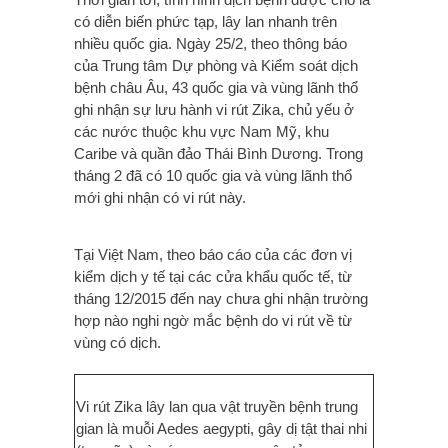
có diễn biến phức tạp, lây lan nhanh trên
nhiều quốc gia. Ngày 25/2, theo thông báo
của Trung tâm Dự phòng và Kiểm soát dịch
bệnh châu Âu, 43 quốc gia và vùng lãnh thổ
ghi nhận sự lưu hành vi rút Zika, chủ yếu ở
các nước thuộc khu vực Nam Mỹ, khu
Caribe và quần đảo Thái Bình Dương. Trong
tháng 2 đã có 10 quốc gia và vùng lãnh thổ
mới ghi nhận có vi rút này.
Tại Việt Nam, theo báo cáo của các đơn vị
kiểm dịch y tế tại các cửa khẩu quốc tế, từ
tháng 12/2015 đến nay chưa ghi nhận trường
hợp nào nghi ngờ mắc bệnh do vi rút về từ
vùng có dịch.
Vi rút Zika lây lan qua vật truyền bệnh trung
gian là muỗi Aedes aegypti, gây dị tật thai nhi