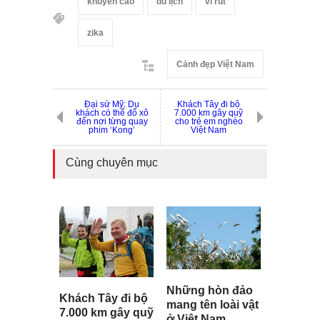
khuyến cáo
du lịch
vi rút
zika
Cảnh đẹp Việt Nam
Đại sứ Mỹ: Du
Khách Tây đi bộ
khách có thể đổ xô
7.000 km gây quỹ
đến nơi từng quay
cho trẻ em nghèo
phim ‘Kong’
Việt Nam
Cùng chuyên mục
Những hòn đảo
Khách Tây đi bộ
mang tên loài vật
7.000 km gây quỹ
ở Việt Nam