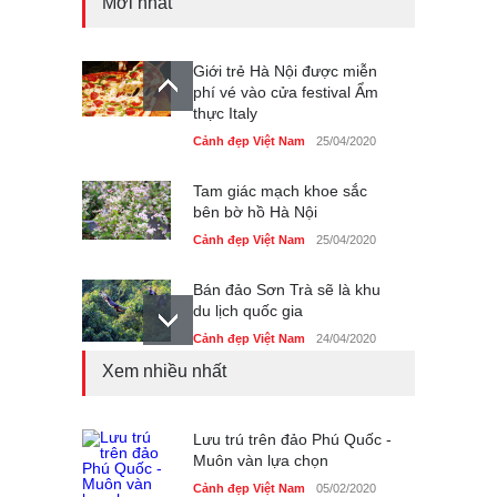
Mới nhất
Giới trẻ Hà Nội được miễn
phí vé vào cửa festival Ẩm
thực Italy
Cảnh đẹp Việt Nam
25/04/2020
Tam giác mạch khoe sắc
bên bờ hồ Hà Nội
Cảnh đẹp Việt Nam
25/04/2020
Bán đảo Sơn Trà sẽ là khu
du lịch quốc gia
Cảnh đẹp Việt Nam
24/04/2020
Xem nhiều nhất
Những món ăn đồng quê
dân dã ở Sài Gòn
Cảnh đẹp Việt Nam
Lưu trú trên đảo Phú Quốc -
25/04/2020
Muôn vàn lựa chọn
Nhiều hoạt động tôn vinh
Cảnh đẹp Việt Nam
05/02/2020