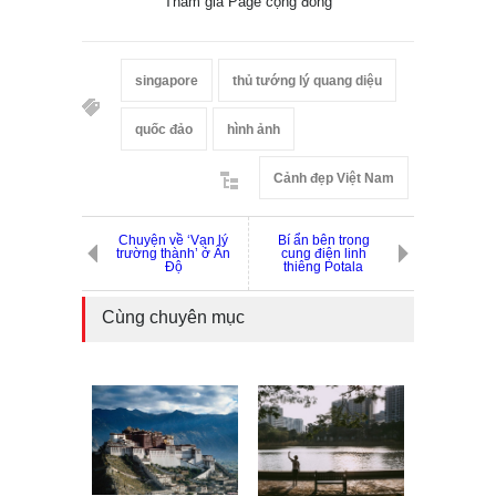
Tham gia Page cộng đồng
singapore
thủ tướng lý quang diệu
quốc đảo
hình ảnh
Cảnh đẹp Việt Nam
Chuyện về ‘Vạn lý
Bí ẩn bên trong
trường thành’ ở Ấn
cung điện linh
Độ
thiêng Potala
Cùng chuyên mục