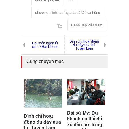
quốc tế phụ nữ
83
chương trình ca nhạc tất cả là hoa hồng
Cảnh đẹp Việt Nam
Đình chỉ hoạt động
Hai món ngon từ
đu dây qua hồ
cua ở Hải Phòng
Tuyền Lâm
Cùng chuyên mục
Đại sứ Mỹ: Du
Đình chỉ hoạt
khách có thể đổ
động đu dây qua
xô đến nơi từng
hồ Tuyền Lâm