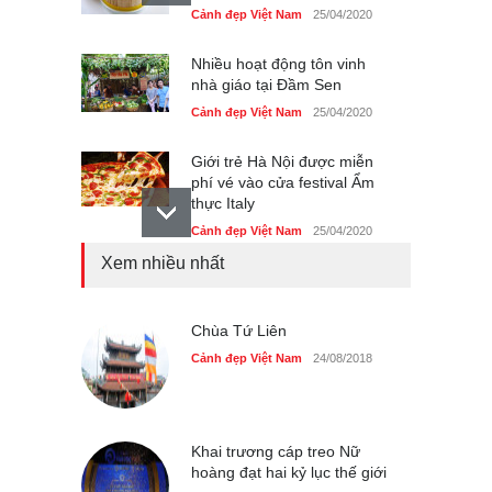
Cảnh đẹp Việt Nam
25/04/2020
Nhiều hoạt động tôn vinh
nhà giáo tại Đầm Sen
Cảnh đẹp Việt Nam
25/04/2020
Giới trẻ Hà Nội được miễn
phí vé vào cửa festival Ẩm
thực Italy
Cảnh đẹp Việt Nam
25/04/2020
Xem nhiều nhất
Tam giác mạch khoe sắc
bên bờ hồ Hà Nội
Cảnh đẹp Việt Nam
Chùa Tứ Liên
25/04/2020
Cảnh đẹp Việt Nam
24/08/2018
Bán đảo Sơn Trà sẽ là khu
du lịch quốc gia
Cảnh đẹp Việt Nam
24/04/2020
Khai trương cáp treo Nữ
hoàng đạt hai kỷ lục thế giới