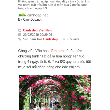
Không gian tràn ngập hoa hồng đầy cảm xúc tại khu
vui chơi, giải trí Đầm Sen là món quà ý nghĩa dành
tặng chị em ngày 8/3.
By
CanhDep.net
Cảnh đẹp Việt Nam
20/02/2019 20:29:06
Sưu tầm bởi
Cảnh đẹp
6 Views
Công viên Văn hóa
đầm sen
sẽ tổ chức
chương trình “Tất cả là hoa hồng” liên tục
trong 4 ngày, từ 5, 6, 7 và 8/3 quy tụ nhiều tiết
mục sôi nổi dành riêng cho các chị em.