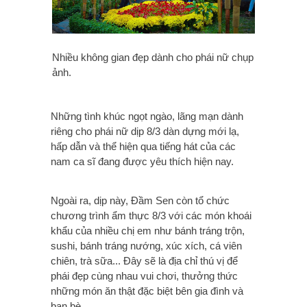
Nhiều không gian đẹp dành cho phái nữ chụp
ảnh.
Những tình khúc ngọt ngào, lãng mạn dành
riêng cho phái nữ dịp 8/3 dàn dựng mới lạ,
hấp dẫn và thể hiện qua tiếng hát của các
nam ca sĩ đang được yêu thích hiện nay.
Ngoài ra, dịp này, Đầm Sen còn tổ chức
chương trình ẩm thực 8/3 với các món khoái
khẩu của nhiều chị em như bánh tráng trộn,
sushi, bánh tráng nướng, xúc xích, cá viên
chiên, trà sữa... Đây sẽ là địa chỉ thú vị để
phái đẹp cùng nhau vui chơi, thưởng thức
những món ăn thật đặc biệt bên gia đình và
bạn bè.