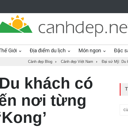
hế Giới
Địa điểm du lịch
Món ngon
Đặc s
Cảnh đẹp Blog
›
Cảnh đẹp Việt Nam
›
Đại sứ Mỹ: Du 
 Du khách có
T
đến nơi từng
Cù
‘Kong’