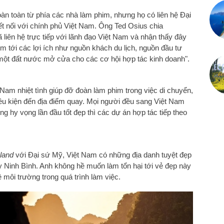
àn toàn từ phía các nhà làm phim, nhưng họ có liên hệ Đại
ết nối với chính phủ Việt Nam. Ô
ng Ted Osius chia
 liên hệ trực tiếp với lãnh đạo Việt Nam và nhận thấy đây
m tới các lợi ích như nguồn khách du lịch, nguồn đầu tư
 một đất nước mở cửa cho các cơ hội hợp tác kinh doanh".
Nam nhiệt tình giúp đỡ đoàn làm phim trong việc di chuyển,
 điều kiện đến địa điểm quay. Mọi người đều sang Việt Nam
 hy vọng lần đầu tốt đẹp thì các dự án hợp tác tiếp theo
sland
với Đại sứ Mỹ, Việt Nam có những địa danh tuyệt đẹp
 Ninh Bình. Anh không hề muốn làm tổn hại tới vẻ đẹp này
 môi trường trong quá trình làm việc.