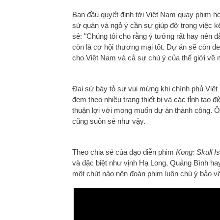
Ban đầu quyết định tới Việt Nam quay phim ho
sứ quán và ngỏ ý cần sự giúp đỡ trong việc k
sẻ:
"Chúng tôi cho rằng ý tưởng rất hay nên đã
còn là cơ hội thương mại tốt. Dự án sẽ còn đe
cho Việt Nam và cả sự chú ý của thế giới về
Đại sứ bày tỏ sự vui mừng khi chính phủ Việt 
đem theo nhiều trang thiết bị và các tỉnh tạo
thuận lợi với mong muốn dự án thành công. Ông
cũng suôn sẻ như vậy.
Theo chia sẻ của đạo diễn phim
Kong: Skull I
và đặc biệt như vịnh Hạ Long, Quảng Bình hay
một chút nào nên đoàn phim luôn chú ý bảo vệ