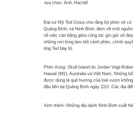
lựa chọn. Ảnh:
Hachi8
Đại sứ Mỹ Ted Osius cho rằng bộ phim sẽ có t
Quảng Bình, và Ninh Bình, đem về một nguồn l
về việc cân bằng giữa công tác gìn giữ vẻ đẹ
những nơi từng làm bối cảnh phim, chính quyền
ông Ted bày tỏ.
Phim
Kong: Skull Island
do Jordan Vogt-Rober
Hawaii (Mỹ), Australia và Việt Nam. Những bố
được dùng là quê hương của loài vượn khổng 
đầu tiên tại Quảng Bình ngày 22/2. Các địa đi
Xem thêm:
Những địa danh Ninh Bình xuất hiệ