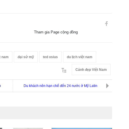
Tham gia Page cộng đồng
t nam
đại sứ mỹ
ted osius
du lịch việt nam
Cảnh đẹp Việt Nam
m
Du khách nên hạn chế đến 24 nước ở Mỹ Latin