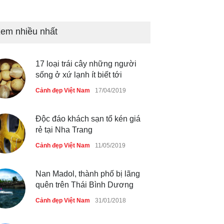
Bán đảo Sơn Trà sẽ là khu
du lịch quốc gia
em nhiều nhất
Cảnh đẹp Việt Nam
24/04/2020
17 loại trái cây những người
Những món ăn đồng quê dân
sống ở xứ lạnh ít biết tới
dã ở Sài Gòn
Cảnh đẹp Việt Nam
17/04/2019
Cảnh đẹp Việt Nam
25/04/2020
Độc đáo khách sạn tổ kén giá
rẻ tại Nha Trang
Cảnh đẹp Việt Nam
11/05/2019
Nan Madol, thành phố bị lãng
quên trên Thái Bình Dương
Cảnh đẹp Việt Nam
31/01/2018