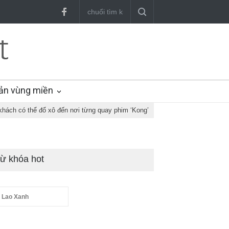
ản vùng miền
khách có thể đổ xô đến nơi từng quay phim ‘Kong’
ừ khóa hot
 Lao Xanh