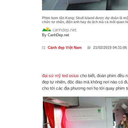
Phim bom tấn Kong: Skull Island được dự đoán là một 
chức tư nhân, điện ảnh hay du lịch mà cả mối quan h
By
CanhDep.net
Cảnh đẹp Việt Nam
21/02/2019 04:31:06
đại sứ mỹ
ted osius
cho biết, đoàn phim
đều n
đẹp tự nhiên, độc đáo mà không nơi nào có đ
cho tới các địa phương nơi họ tới quay phim tr