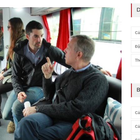
D
Cả
Đặ
Th
B
Cả
Cả