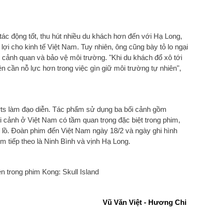
ác động tốt, thu hút nhiều du khách hơn đến với Hạ Long,
ợi cho kinh tế Việt Nam. Tuy nhiên, ông cũng bày tỏ lo ngại
p cảnh quan và bảo vệ môi trường. "K
hi du khách đổ xô tới
 cần nỗ lực hơn trong việc gìn giữ môi trường tự nhiên",
ts làm đạo diễn. Tác phẩm sử dụng ba bối cảnh gồm
i cảnh ở Việt Nam có tầm quan trọng đặc biệt trong phim,
lồ. Đoàn phim đến Việt Nam ngày 18/2 và ngày ghi hình
ểm tiếp theo là Ninh Bình và vịnh Hạ Long.
n trong phim Kong: Skull Island
Vũ Văn Việt -
Hương Chi