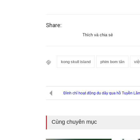
Share:
Thích và chia sẻ
kong skull island
phim bom tấn
việ
Đình chỉ hoạt động đu dây qua hồ Tuyền Lâ
Cùng chuyên mục