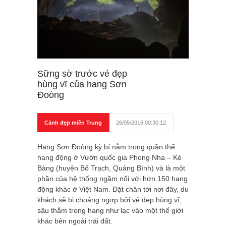
Sững sờ trước vẻ đẹp
hùng vĩ của hang Sơn
Đoòng
Cảnh đẹp miền Trung
26/05/2016 00:30:12
Hang Sơn Đoòng kỳ bí nằm trong quần thể
hang động ở Vườn quốc gia Phong Nha – Kẻ
Bàng (huyện Bố Trạch, Quảng Bình) và là một
phần của hệ thống ngầm nối với hơn 150 hang
động khác ở Việt Nam. Đặt chân tới nơi đây, du
khách sẽ bị choáng ngợp bởi vẻ đẹp hùng vĩ,
sâu thẳm trong hang như lạc vào một thế giới
khác bên ngoài trái đất.