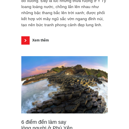
đổ xuống. Đây là lúc những thửa ruộng ở Ý Tý
loang loáng nước, chồng lấn lên nhau như
những bậc thang bắc lên trời xanh; được phối
kết hợp với mây ngũ sắc vờn ngang đỉnh núi,
tạo nên bức tranh phong cảnh đẹp lung linh.
Xem thêm
6 điểm đến làm say
lòng người ở Phú Yên