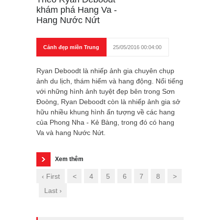
khám phá Hang Va -
Hang Nước Nứt
Cảnh đẹp miền Trung
25/05/2016 00:04:00
Ryan Deboodt là nhiếp ảnh gia chuyên chụp
ảnh du lịch, thám hiểm và hang động. Nổi tiếng
với những hình ảnh tuyệt đẹp bên trong Sơn
Đoòng, Ryan Deboodt còn là nhiếp ảnh gia sở
hữu nhiều khung hình ấn tượng về các hang
của Phong Nha - Kẻ Bàng, trong đó có hang
Va và hang Nước Nứt.
Xem thêm
‹ First
<
4
5
6
7
8
>
Last ›