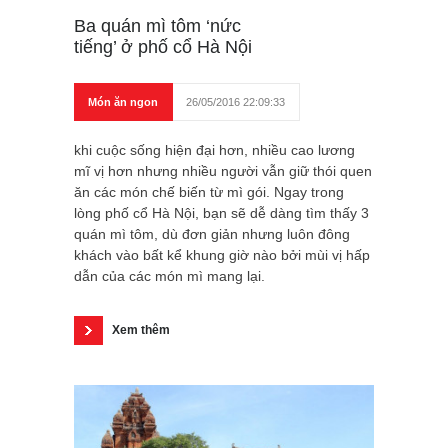
Ba quán mì tôm ‘nức
tiếng’ ở phố cổ Hà Nội
Món ăn ngon
26/05/2016 22:09:33
khi cuộc sống hiện đại hơn, nhiều cao lương
mĩ vị hơn nhưng nhiều người vẫn giữ thói quen
ăn các món chế biến từ mì gói. Ngay trong
lòng phố cổ Hà Nội, bạn sẽ dễ dàng tìm thấy 3
quán mì tôm, dù đơn giản nhưng luôn đông
khách vào bất kể khung giờ nào bởi mùi vị hấp
dẫn của các món mì mang lại.
Xem thêm