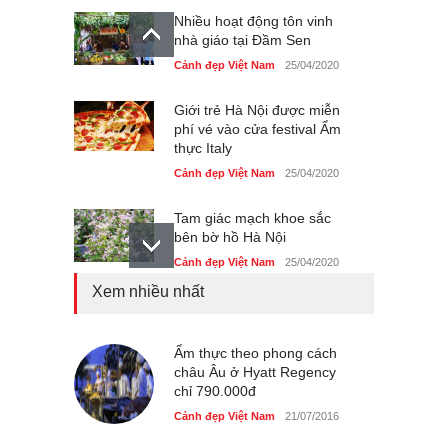
Nhiều hoạt động tôn vinh
nhà giáo tại Đầm Sen
Cảnh đẹp Việt Nam
25/04/2020
Giới trẻ Hà Nội được miễn
phí vé vào cửa festival Ẩm
thực Italy
Cảnh đẹp Việt Nam
25/04/2020
Tam giác mạch khoe sắc
bên bờ hồ Hà Nội
Cảnh đẹp Việt Nam
25/04/2020
Xem nhiều nhất
Bán đảo Sơn Trà sẽ là khu
du lịch quốc gia
Cảnh đẹp Việt Nam
Ẩm thực theo phong cách
24/04/2020
châu Âu ở Hyatt Regency
chỉ 790.000đ
Chợ đêm Phú Quốc có nhà
vệ sinh miễn phí
Cảnh đẹp Việt Nam
21/07/2016
Cảnh đẹp Việt Nam
24/04/2020