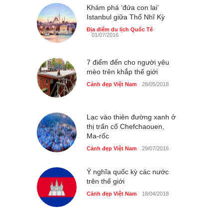
Khám phá ‘đứa con lai’
Istanbul giữa Thổ Nhĩ Kỳ
40 xe ôtô du lịch tự lái đầu
tiên qua cửa khẩu Móng Cái
Địa điểm du lịch Quốc Tế
01/07/2016
Cảnh đẹp Việt Nam
24/04/2020
7 điểm đến cho người yêu
Thực hư cây cầu gỗ dài
mèo trên khắp thế giới
nhất Việt Nam bị ‘xóa sổ’
sau lũ
Cảnh đẹp Việt Nam
28/05/2018
Cảnh đẹp Việt Nam
24/04/2020
Bún cá thố và bánh canh
Lạc vào thiên đường xanh ở
cốt dừa miền Tây ở Sài Gòn
thị trấn cổ Chefchaouen,
Ma-rốc
Cảnh đẹp Việt Nam
24/04/2020
Cảnh đẹp Việt Nam
29/07/2016
Những món ăn đồng quê
dân dã ở Sài Gòn
Ý nghĩa quốc kỳ các nước
trên thế giới
Cảnh đẹp Việt Nam
25/04/2020
Cảnh đẹp Việt Nam
18/04/2018