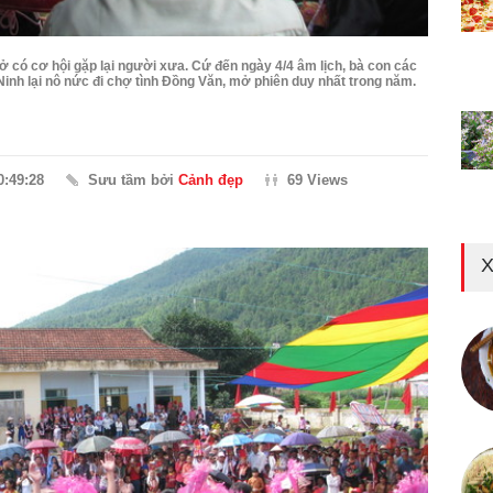
ở có cơ hội gặp lại người xưa. Cứ đến ngày 4/4 âm lịch, bà con các
Ninh lại nô nức đi chợ tình Đồng Văn, mở phiên duy nhất trong năm.
0:49:28
Sưu tầm bởi
Cảnh đẹp
69 Views
X