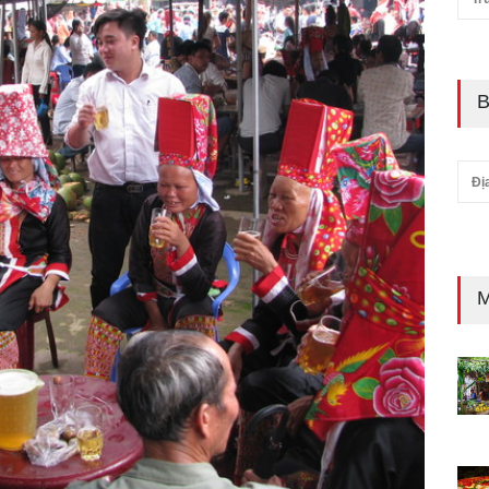
B
Đị
M