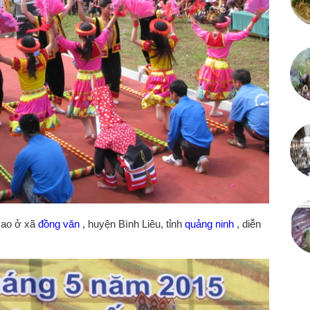
Dao ở xã
đồng văn
, huyện Bình Liêu, tỉnh
quảng ninh
, diễn