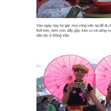
Vào ngày này họ gác mọi công việc lại để đi c
thổi kèn, ném còn, đẩy gậy, kéo co và uống rư
dân tộc ở Đồng Văn.