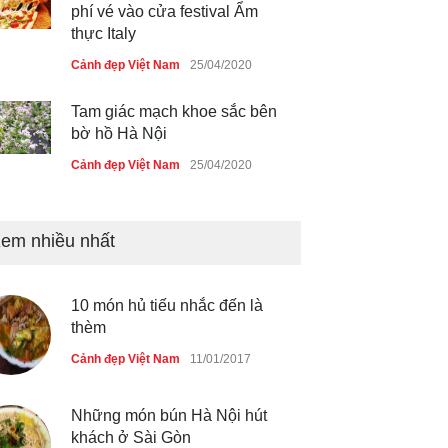
thực Italy
Cảnh đẹp Việt Nam
25/04/2020
Tam giác mạch khoe sắc bên
bờ hồ Hà Nội
Cảnh đẹp Việt Nam
25/04/2020
Bán đảo Sơn Trà sẽ là khu
du lịch quốc gia
em nhiều nhất
Cảnh đẹp Việt Nam
24/04/2020
Những món ăn đồng quê dân
10 món hủ tiếu nhắc đến là
dã ở Sài Gòn
thèm
Cảnh đẹp Việt Nam
25/04/2020
Cảnh đẹp Việt Nam
11/01/2017
Những món bún Hà Nội hút
khách ở Sài Gòn