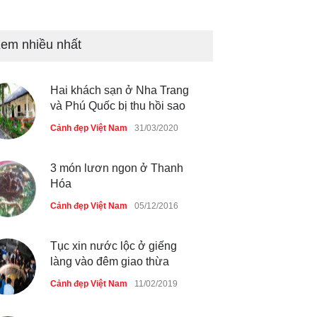
Những món ăn đồng quê dân
dã ở Sài Gòn
em nhiều nhất
Cảnh đẹp Việt Nam
25/04/2020
Hai khách sạn ở Nha Trang
và Phú Quốc bị thu hồi sao
Cảnh đẹp Việt Nam
31/03/2020
3 món lươn ngon ở Thanh
Hóa
Cảnh đẹp Việt Nam
05/12/2016
Tục xin nước lộc ở giếng
làng vào đêm giao thừa
Cảnh đẹp Việt Nam
11/02/2019