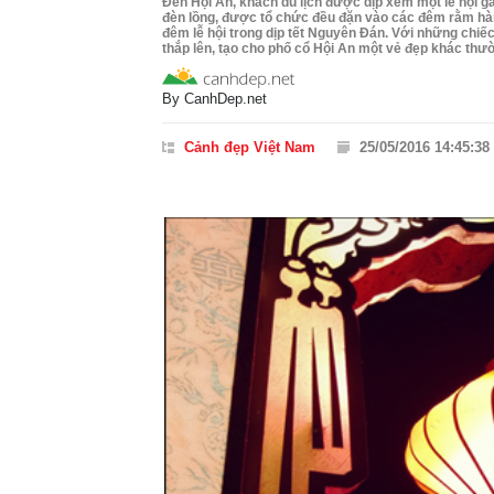
Đến Hội An, khách du lịch được dịp xem một lễ hội gắn
đèn lồng, được tổ chức đều đặn vào các đêm rằm hàng
đêm lễ hội trong dịp tết Nguyên Đán. Với những chiế
thắp lên, tạo cho phố cổ Hội An một vẻ đẹp khác thư
By
CanhDep.net
Cảnh đẹp Việt Nam
25/05/2016 14:45:38