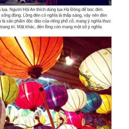
à lụa. Người Hội An thích dùng lụa Hà Đông để bọc đèn.
sống động. Lồng đèn có nghĩa là thắp sáng, vậy nên đèn
n là sản phẩm độc đáo của riêng phố cổ, mang ý nghĩa thực
 trang trí. Mặt khác, đèn lồng còn mang một số ý nghĩa