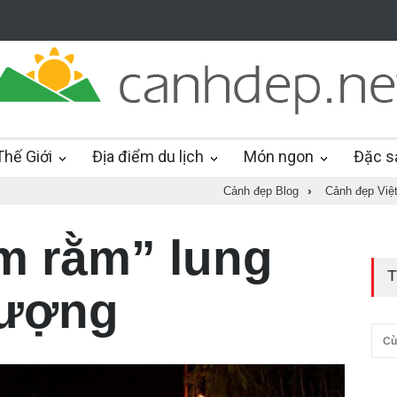
hế Giới
Địa điểm du lịch
Món ngon
Đặc s
Cảnh đẹp Blog
›
Cảnh đẹp Việ
m rằm” lung
T
tượng
Cù