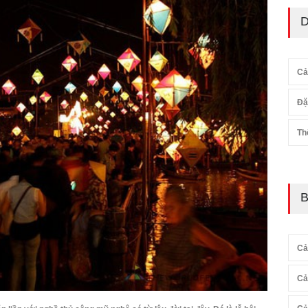
D
Cả
Đặ
Th
B
Cả
Cả