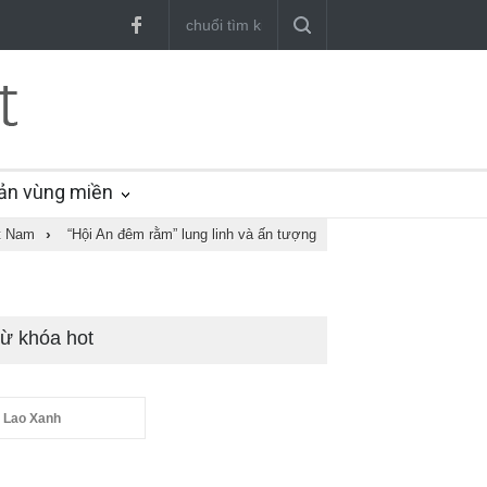
ản vùng miền
t Nam
›
“Hội An đêm rằm” lung linh và ấn tượng
ừ khóa hot
 Lao Xanh