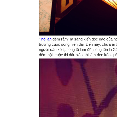
“
hội an
đêm rằm” là sáng kiến độc đáo của ngư
trường cuộc sống hiện đại. Đến nay, chưa ai b
người dân kể lại, ông tổ làm đèn lồng tên là
đêm hội, cuộc thi đấu xảo, thi làm đèn kéo qu