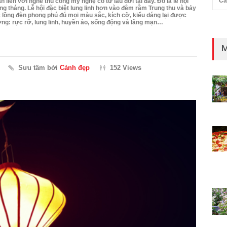
Cả
 liền với nghề thủ công mỹ nghệ có từ lâu đời tại đây. Đó là lễ hội
 tháng. Lễ hội đặc biệt lung linh hơn vào đêm rằm Trung thu và bảy
c lồng đèn phong phú đủ mọi màu sắc, kích cỡ, kiểu dáng lại được
ờng: rực rỡ, lung linh, huyền ảo, sống động và lãng mạn…
M
Sưu tầm bởi
Cảnh đẹp
152 Views