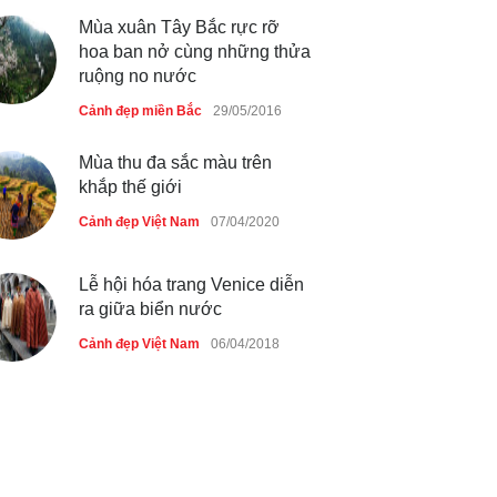
Việt Nam bị ‘xóa sổ’ sau lũ
Mùa xuân Tây Bắc rực rỡ
Cảnh đẹp Việt Nam
24/04/2020
hoa ban nở cùng những thửa
ruộng no nước
Bún cá thố và bánh canh cốt
Cảnh đẹp miền Bắc
29/05/2016
dừa miền Tây ở Sài Gòn
Cảnh đẹp Việt Nam
24/04/2020
Mùa thu đa sắc màu trên
khắp thế giới
Những món ăn đồng quê dân
Cảnh đẹp Việt Nam
07/04/2020
dã ở Sài Gòn
Cảnh đẹp Việt Nam
25/04/2020
Lễ hội hóa trang Venice diễn
ra giữa biển nước
Cảnh đẹp Việt Nam
06/04/2018