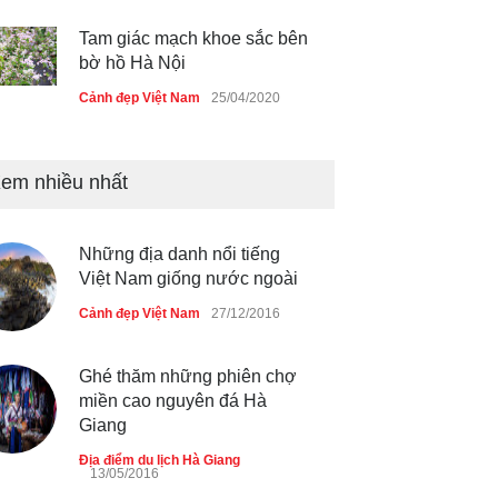
Tam giác mạch khoe sắc bên
bờ hồ Hà Nội
Cảnh đẹp Việt Nam
25/04/2020
Bán đảo Sơn Trà sẽ là khu
du lịch quốc gia
em nhiều nhất
Cảnh đẹp Việt Nam
24/04/2020
Những địa danh nổi tiếng
Chợ đêm Phú Quốc có nhà
Việt Nam giống nước ngoài
vệ sinh miễn phí
Cảnh đẹp Việt Nam
27/12/2016
Cảnh đẹp Việt Nam
24/04/2020
40 xe ôtô du lịch tự lái đầu
Ghé thăm những phiên chợ
tiên qua cửa khẩu Móng Cái
miền cao nguyên đá Hà
Giang
Cảnh đẹp Việt Nam
24/04/2020
Địa điểm du lịch Hà Giang
13/05/2016
Thực hư cây cầu gỗ dài nhất