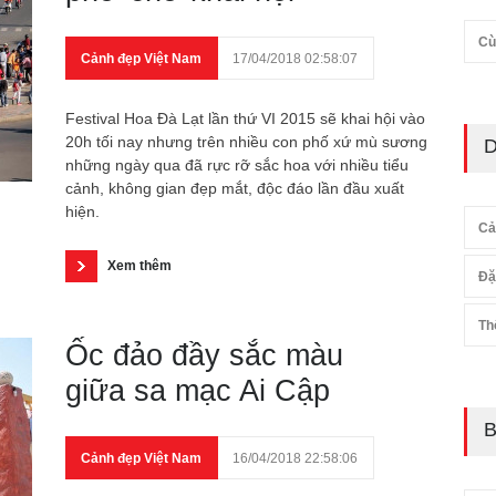
Cù
Cảnh đẹp Việt Nam
17/04/2018 02:58:07
Festival Hoa Đà Lạt lần thứ VI 2015 sẽ khai hội vào
20h tối nay nhưng trên nhiều con phố xứ mù sương
D
những ngày qua đã rực rỡ sắc hoa với nhiều tiểu
cảnh, không gian đẹp mắt, độc đáo lần đầu xuất
hiện.
Cả
Xem thêm
Đặ
Th
Ốc đảo đầy sắc màu
giữa sa mạc Ai Cập
B
Cảnh đẹp Việt Nam
16/04/2018 22:58:06