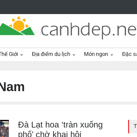
hế Giới
Địa điểm du lịch
Món ngon
Đặc s
 Nam
Đà Lạt hoa ‘tràn xuống
T
phố’ chờ khai hội