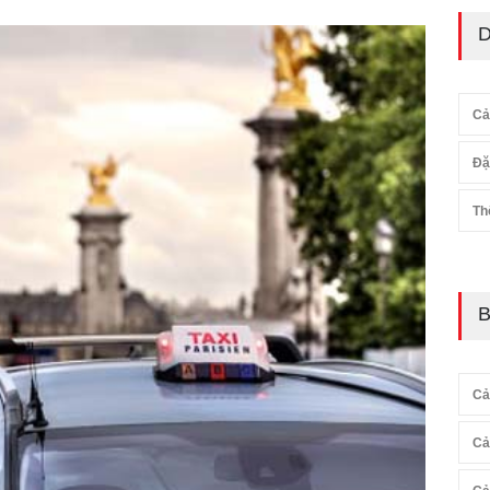
D
Cả
Đặ
Th
B
Cả
Cả