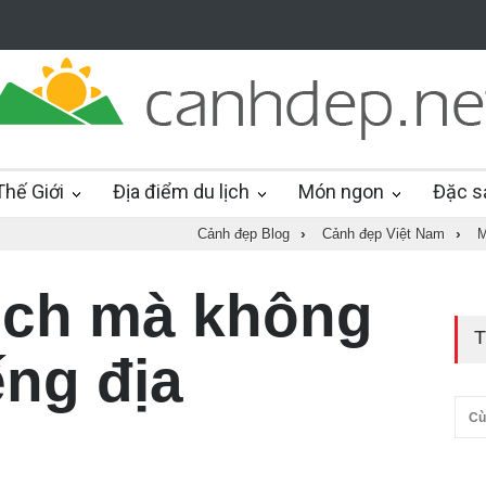
hế Giới
Địa điểm du lịch
Món ngon
Đặc s
Cảnh đẹp Blog
›
Cảnh đẹp Việt Nam
›
M
lịch mà không
T
ếng địa
Cù