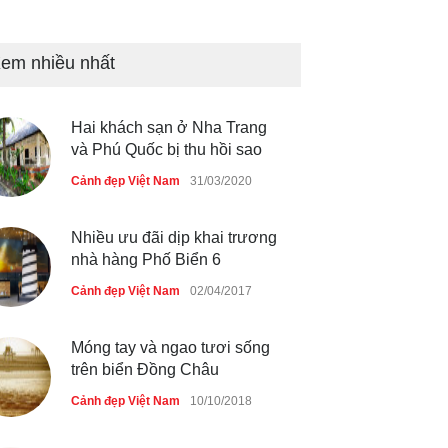
Bán đảo Sơn Trà sẽ là khu
du lịch quốc gia
em nhiều nhất
Cảnh đẹp Việt Nam
24/04/2020
Hai khách sạn ở Nha Trang
Những món ăn đồng quê dân
và Phú Quốc bị thu hồi sao
dã ở Sài Gòn
Cảnh đẹp Việt Nam
31/03/2020
Cảnh đẹp Việt Nam
25/04/2020
Nhiều ưu đãi dịp khai trương
nhà hàng Phố Biển 6
Cảnh đẹp Việt Nam
02/04/2017
Móng tay và ngao tươi sống
trên biển Đồng Châu
Cảnh đẹp Việt Nam
10/10/2018