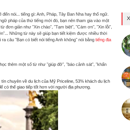
ẽ đến nói... tiếng gì: Anh, Pháp, Tây Ban Nha hay thổ ngữ.
X
c ngữ pháp của thứ tiếng mới đó, bạn nên tham gia vào một
ừ đơn giản như "Xin chào", "Tạm biệt", "Cám ơn", "Xin lỗi",
iền"... Những từ này sẽ giúp bạn tiết kiệm được nhiều thời
ài ra câu "Bạn có biết nói tiếng Anh không" nói bằng
tiếng địa
học thêm một số từ như "giúp đỡ", "báo cảnh sát", "khẩn
ín chuyên về du lịch của Mỹ Priceline, 53% khách du lịch
ể có thể giao tiếp tốt hơn với người địa phương.