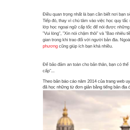
Điều quan trọng nhất là bạn cần biết nơi bạn s
Tiếp đó, thay vì chú tâm vào việc học quy tắ
lớp học ngoại ngữ cấp tốc để nói được những t
"Vui lòng", "Xin nói chậm thôi" và "Bao nhiêu t
gian trong khi trao đổi với người bản địa. Ngo
phương
cũng giúp ích bạn khá nhiều.
Để bảo đảm an toàn cho bản thân, bạn có thể 
cấp"...
Theo bản báo cáo năm 2014 của trang web uy t
đã học những từ đơn giản bằng tiếng bản địa đ