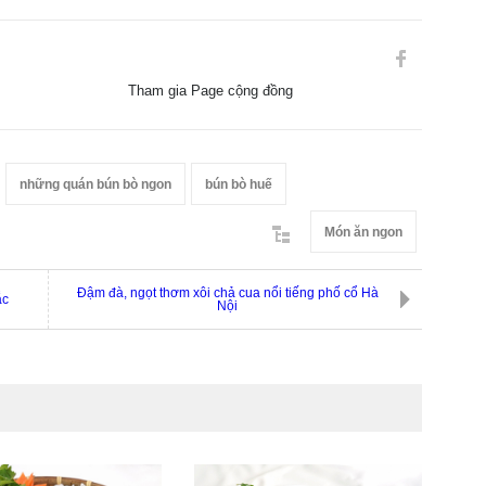
Tham gia Page cộng đồng
những quán bún bò ngon
bún bò huế
Món ăn ngon
Đậm đà, ngọt thơm xôi chả cua nổi tiếng phố cổ Hà
ắc
Nội