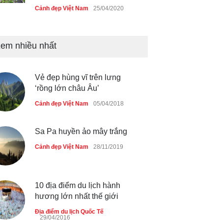
Cảnh đẹp Việt Nam
25/04/2020
Bán đảo Sơn Trà sẽ là khu
du lịch quốc gia
em nhiều nhất
Cảnh đẹp Việt Nam
24/04/2020
Vẻ đẹp hùng vĩ trên lưng
Những món ăn đồng quê dân
‘rồng lớn châu Âu’
dã ở Sài Gòn
Cảnh đẹp Việt Nam
05/04/2018
Cảnh đẹp Việt Nam
25/04/2020
Sa Pa huyền ảo mây trắng
Cảnh đẹp Việt Nam
28/11/2019
10 địa điểm du lịch hành
hương lớn nhất thế giới
Địa điểm du lịch Quốc Tế
29/04/2016