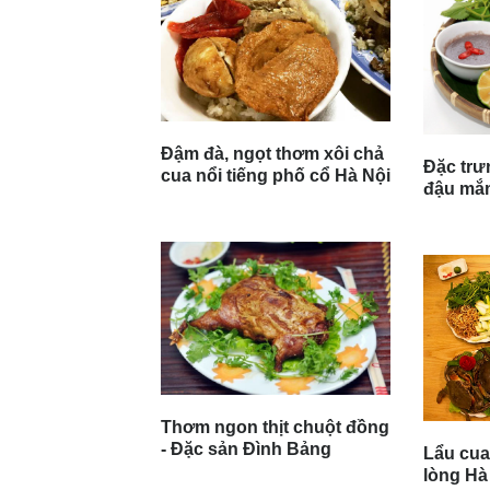
Đậm đà, ngọt thơm xôi chả
Đặc trư
cua nổi tiếng phố cổ Hà Nội
đậu mắm
Thơm ngon thịt chuột đồng
- Đặc sản Đình Bảng
Lẩu cua
lòng Hà