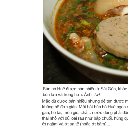
Bún bò Huế được bán nhiều ở Sài Gòn, khác
bún lớn và trong hơn. Ảnh:
T.P.
Mặc dù được bán nhiều nhưng để tìm được mộ
không hề đơn giản. Một bát bún bò Huế ngon đò
gân, bò tái, món giò, chả... nước dùng phải đ
thái nhỏ với đủ loại rau như bắp chuối, húng qu
ớt ngâm và ớt sa tế (hoặc ớt bằm)...