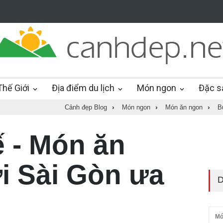
hế Giới
Địa điểm du lịch
Món ngon
Đặc s
Cảnh đẹp Blog
›
Món ngon
›
Món ăn ngon
›
B
 - Món ăn
 Sài Gòn ưa
D
Mó