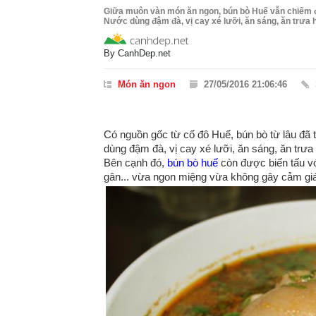
Giữa muôn vàn món ăn ngon, bún bò Huế vẫn chiếm đ
Nước dùng đậm đà, vị cay xé lưỡi, ăn sáng, ăn trưa h
By
CanhDep.net
Món ăn ngon
27/05/2016 21:06:46
Có nguồn gốc từ cố đô Huế, bún bò từ lâu đã
dùng đậm đà, vị cay xé lưỡi, ăn sáng, ăn trư
Bên cạnh đó,
bún bò huế
còn được biến tấu vớ
gân... vừa ngon miệng vừa không gây cảm gi