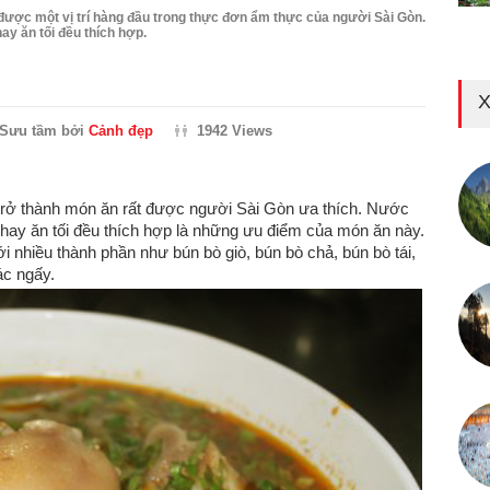
ược một vị trí hàng đầu trong thực đơn ẩm thực của người Sài Gòn.
ay ăn tối đều thích hợp.
X
Sưu tầm bởi
Cảnh đẹp
1942 Views
 trở thành món ăn rất được người Sài Gòn ưa thích. Nước
a hay ăn tối đều thích hợp là những ưu điểm của món ăn này.
i nhiều thành phần như bún bò giò, bún bò chả, bún bò tái,
ác ngấy.