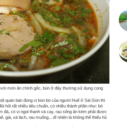
 với món ăn chính gốc, bún ở đây thường sử dụng cọng
t quán bán đúng vị bún bò của người Huế ở Sài Gòn thì
i hỏi rất nhiều tiêu chuẩn, có nhiều thành phần như: bò
ậm đà, có vị ngọt thanh và cay, rau sống ăn kèm phải được
ế, giá, xà lách, rau muống... dĩ nhiên là không thể thiếu hủ