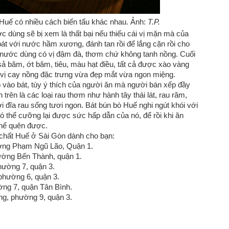
Huế có nhiều cách biến tấu khác nhau. Ảnh:
T.P.
c dùng sẽ bị xem là thất bại nếu thiếu cái vị mặn mà của
 với nước hầm xương, đánh tan rồi để lắng cặn rồi cho
nước dùng có vị đậm đà, thơm chứ không tanh nồng. Cuối
sả băm, ớt băm, tiêu, màu hạt điều, tất cả được xào vàng
vị cay nồng đặc trưng vừa đẹp mắt vừa ngon miệng.
o vào bát, tùy ý thích của người ăn mà người bán xếp đầy
n trên là các loại rau thơm như hành tây thái lát, rau răm,
 đĩa rau sống tươi ngon. Bát bún bò Huế nghi ngút khói với
 thể cưỡng lại được sức hấp dẫn của nó, để rồi khi ăn
 thể quên được.
 chất Huế ở Sài Gòn dành cho bạn:
ường Phạm Ngũ Lão, Quận 1.
ường Bến Thành, quận 1.
hường 7, quận 3.
phường 6, quận 3.
ờng 7, quận Tân Bình.
ng, phường 9, quận 3.