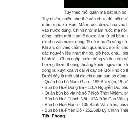
Tùy theo mỗi quán mà bát bún bò 
Tuy nhiên, nhiều như thế vẫn chưa đủ, nồi nướ
mắm ruốc xứ Huế. Mắm ruốc được hòa vào bát
vào nước dùng. Chính nhờ mắm ruốc mà nồi 
cùng, thêm một ít sa tế được làm từ tỏi băm, 
rồi cho vào nước dùng để có màu đỏ vàng có 
Khi ăn, chỉ việc chần bún qua nước sôi rồi ch
các nguyên liệu như: thịt bò, giò heo, chả... bê
hành lá... Chan ngập nước dùng và ăn kèm với
hương thơm thoang thoảng khiến người ăn khó
xong lại xuýt xoa vì cái vị cay xé lưỡi khó có
Dưới đây là một vài địa chỉ quán bún bò đúng
- Quán bún bò Nam Giao - 189 Bùi Viện, Ph
- Bún bò Huế Đông Ba - 110A Nguyễn Du, ph
- Quán bún bò vỉa hè số 7 Ngô Thời Nhiệm, p
- Bún bò Huế Thành Nội - 47A Trần Cao Vân, 
- Bún bò Huế Hạnh - 135 Bành Văn Trân, phư
- Bún bò Huế Yên Đỗ - 252/68B Lý Chính Thắ
Tiêu Phong