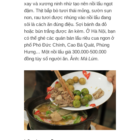
xay và xương ninh nhừ tạo nên nồi lẩu ngọt
đậm. Thịt bắp bò tươi thái mỏng, sườn sụn
non, rau tươi được nhúng vào nồi lẩu đang
sôi là cách ăn đúng điệu. Sợi bánh đa đỏ
hoặc bún trắng được ăn kèm. Ở Hà Nội, bạn
có thể ghé các quán bán lẩu riêu cua ngon ở
phố Phó Đức Chính, Cao Bá Quát, Phùng
Hưng… Một nồi lẩu giá 300.000-500.000
đồng tùy số người ăn. Ảnh:
Má Lúm.