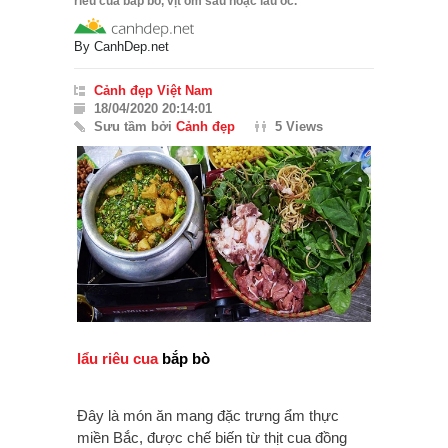
riêu cua bắp bò, vịt om sấu hoặc lẩu ốc.
By
CanhDep.net
Cảnh đẹp Việt Nam
18/04/2020 20:14:01
Sưu tầm bởi
Cảnh đẹp
5 Views
lẩu riêu cua
bắp bò
Đây là món ăn mang đặc trưng ẩm thực
miền Bắc, được chế biến từ thịt cua đồng