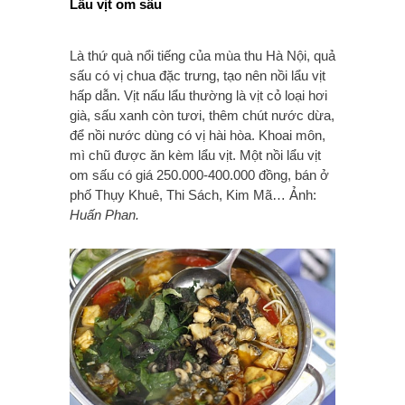
Lẩu vịt om sấu
Là thứ quà nổi tiếng của mùa thu Hà Nội, quả
sấu có vị chua đặc trưng, tạo nên nồi lẩu vịt
hấp dẫn. Vịt nấu lẩu thường là vịt cỏ loại hơi
già, sấu xanh còn tươi, thêm chút nước dừa,
để nồi nước dùng có vị hài hòa. Khoai môn,
mì chũ được ăn kèm lẩu vịt. Một nồi lẩu vịt
om sấu có giá 250.000-400.000 đồng, bán ở
phố Thụy Khuê, Thi Sách, Kim Mã… Ảnh:
Huấn Phan.