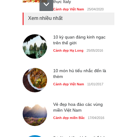
thực Italy
Cảnh đẹp Việt Nam
25/04/2020
Xem nhiều nhất
Tam giác mạch khoe sắc
bên bờ hồ Hà Nội
Cảnh đẹp Việt Nam
10 kỳ quan đáng kinh ngạc
25/04/2020
trên thế giới
Bán đảo Sơn Trà sẽ là khu
Cảnh đẹp Hạ Long
25/05/2016
du lịch quốc gia
Cảnh đẹp Việt Nam
24/04/2020
10 món hủ tiếu nhắc đến là
thèm
Cảnh đẹp Việt Nam
11/01/2017
Vẻ đẹp hoa đào các vùng
miền Việt Nam
Cảnh đẹp miền Bắc
17/04/2016