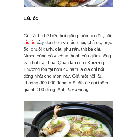
Lẩu ốc
Có cách chế biến hơi giống món bún ốc, nồi
lẩu ốc
đầy đặn hơn với ốc nhồi, chả ốc, mọc
ốc, chuối xanh, đậu phụ rán, thịt ba chỉ.
Nước dùng có vị chua thanh của giấm bỗng
và chút cà chua. Quán lẩu ốc ở Khương
Thượng tồn tại hơn 40 năm là địa chỉ nổi
tiếng nhất cho món này. Giá một nồi lẩu
khoảng 300.000 đồng, một đĩa ốc gọi thêm
giá 50.000 đồng. Ảnh:
hoianuong.