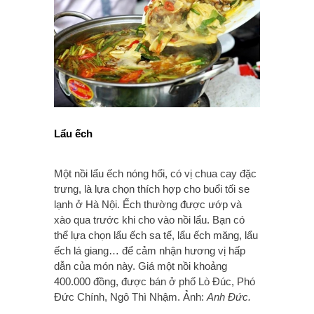
Lẩu ếch
Một nồi lẩu ếch nóng hổi, có vị chua cay đặc
trưng, là lựa chọn thích hợp cho buổi tối se
lạnh ở Hà Nội. Ếch thường được ướp và
xào qua trước khi cho vào nồi lẩu. Bạn có
thể lựa chọn lẩu ếch sa tế, lẩu ếch măng, lẩu
ếch lá giang… để cảm nhận hương vị hấp
dẫn của món này. Giá một nồi khoảng
400.000 đồng, được bán ở phố Lò Đúc, Phó
Đức Chính, Ngô Thì Nhậm. Ảnh:
Anh Đức.