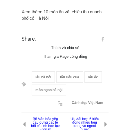
Xem thêm: 10 món ăn vặt chiều thu quanh
phố cổ Hà Nội
Share:
Thích và chia sẻ
Tham gia Page cộng đồng
lẩu hà nội
lẩu riêu cua
lẩu ốc
món ngon hà nội
Cảnh đẹp Việt Nam
Bộ Văn hóa yêu
Ưu đãi hơn 5 triệu
cầu dừng các lễ
đồng nhiều tour
hội có tính bạo lực
trong và ngoài
English
nước