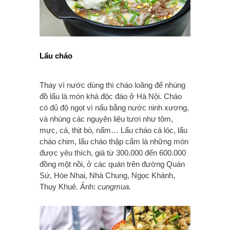
Lẩu cháo
Thay vì nước dùng thì cháo loãng để nhúng
đồ lẩu là món khá độc đáo ở Hà Nội. Cháo
có đủ độ ngọt vì nấu bằng nước ninh xương,
và nhúng các nguyên liệu tươi như tôm,
mực, cá, thịt bò, nấm… Lẩu cháo cá lóc, lẩu
cháo chim, lẩu cháo thập cẩm là những món
được yêu thích, giá từ 300.000 đến 600.000
đồng một nồi, ở các quán trên đường Quán
Sứ, Hòe Nhai, Nhà Chung, Ngọc Khánh,
Thụy Khuê. Ảnh:
cungmua.