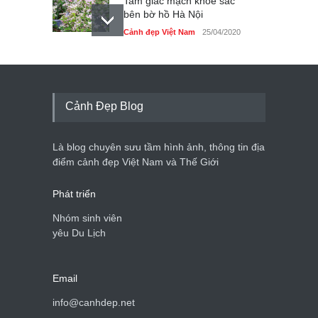
Tam giác mạch khoe sắc
bên bờ hồ Hà Nội
Cảnh đẹp Việt Nam
25/04/2020
Bán đảo Sơn Trà sẽ là khu
du lịch quốc gia
Cảnh đẹp Việt Nam
24/04/2020
Cảnh Đẹp Blog
Những món ăn đồng quê
dân dã ở Sài Gòn
Là blog chuyên sưu tầm hình ảnh, thông tin địa
Cảnh đẹp Việt Nam
25/04/2020
điểm cảnh đẹp Việt Nam và Thế Giới
Phát triển
Nhóm sinh viên
yêu Du Lịch
Email
info@canhdep.net