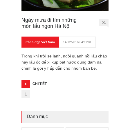
Ngày mưa đi tìm những
51
món lẩu ngon Hà Nội
Cảnh đẹp Việt Nam
14/12/2016 04:11:01
Trong khí trời se lạnh, ngồi quanh nồi lẩu cháo
hay lẩu ốc để xì xụp bát nước dùng đậm đà
chính là gợi ý hấp dẫn cho nhóm bạn bè.
CHI TIẾT
1
Danh mục