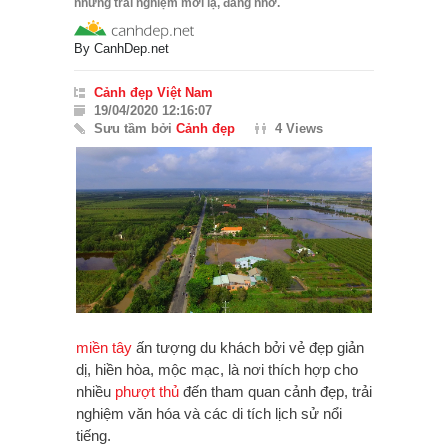
những trải nghiệm mới lạ, đáng nhớ.
By
CanhDep.net
Cảnh đẹp Việt Nam
19/04/2020 12:16:07
Sưu tầm bởi
Cảnh đẹp
4 Views
miền tây
ấn tượng du khách bởi vẻ đẹp giản
dị, hiền hòa, mộc mạc, là nơi thích hợp cho
nhiều
phượt thủ
đến tham quan cảnh đẹp, trải
nghiệm văn hóa và các di tích lịch sử nổi
tiếng.