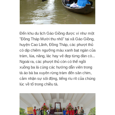
Đến khu du lịch Gáo Giồng được ví như một
"Đồng Tháp Mười thu nhỏ" tại xã Gáo Giồng,
huyện Cao Lãnh, Đồng Tháp, các phượt thủ
có dịp chiêm ngưỡng màu xanh bạt ngàn của
tràm, lúa, năng, lác hay vẻ đẹp từng đàn cò...
Ngoài ra, các phượt thủ còn có thể ngồi
xuồng ba lá cùng các hướng dẫn viên trong
tà áo bà ba xuyên rừng tràm đến sân chim,
cảm nhận sự sôi động, tiếng ríu rít của chúng
lúc về tổ trong chiều tà.