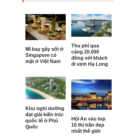
Thu phí qua
Mì bay gây sốt ở
cảng 20.000
Singapore có
đồng với khách
mặt ở Việt Nam
đi vịnh Hạ Long
Khu nghỉ dưỡng
đạt giải kiến trúc
Hội An vào top
quốc tế ở Phú
10 thị trấn đẹp
Quốc
nhất thế giới