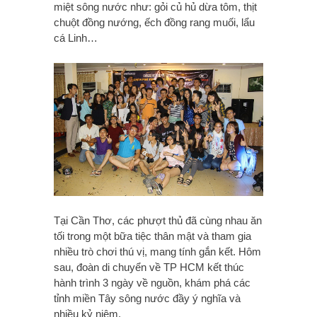
miệt sông nước như: gỏi củ hủ dừa tôm, thịt
chuột đồng nướng, ếch đồng rang muối, lẩu
cá Linh…
Tại Cần Thơ, các phượt thủ đã cùng nhau ăn
tối trong một bữa tiệc thân mật và tham gia
nhiều trò chơi thú vị, mang tính gắn kết. Hôm
sau, đoàn di chuyển về TP HCM kết thúc
hành trình 3 ngày về nguồn, khám phá các
tỉnh miền Tây sông nước đầy ý nghĩa và
nhiều kỷ niệm.