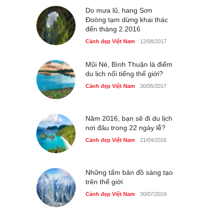
Cảnh đẹp Việt Nam
Do mưa lũ, hang Sơn
25/04/2020
Đoòng tạm dừng khai thác
đến tháng 2.2016
Bán đảo Sơn Trà sẽ là khu
du lịch quốc gia
Cảnh đẹp Việt Nam
12/08/2017
Cảnh đẹp Việt Nam
24/04/2020
Mũi Né, Bình Thuận là điểm
du lịch nổi tiếng thế giới?
Cảnh đẹp Việt Nam
30/05/2017
Năm 2016, bạn sẽ đi du lịch
nơi đâu trong 22 ngày lễ?
Cảnh đẹp Việt Nam
21/04/2016
Những tấm bản đồ sáng tạo
trên thế giới
Cảnh đẹp Việt Nam
30/07/2019