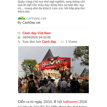
Quậy cùng chú ma nhỏ ngộ nghĩnh, tung hứng với
quả bí ngô sắc màu hay dùng bữa tại bàn tiệc ma
mị… mang đến du khách cảm xúc hồi hộp pha lẫn
thích thú.
By
CanhDep.net
Cảnh đẹp Việt Nam
18/04/2020 04:10:06
Sưu tầm bởi
Cảnh đẹp
1 Views
Diễn ra từ ngày 10/10, lễ hội
halloween
2016
tại khu du lịch Bà Nà Hills đang thu hút hàng