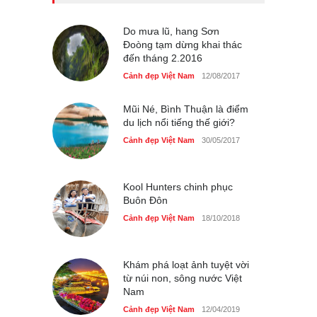
du lịch quốc gia
Cảnh đẹp Việt Nam
Do mưa lũ, hang Sơn
24/04/2020
Đoòng tạm dừng khai thác
đến tháng 2.2016
Những món ăn đồng quê
dân dã ở Sài Gòn
Cảnh đẹp Việt Nam
12/08/2017
Cảnh đẹp Việt Nam
25/04/2020
Mũi Né, Bình Thuận là điểm
du lịch nổi tiếng thế giới?
Cảnh đẹp Việt Nam
30/05/2017
Kool Hunters chinh phục
Buôn Đôn
Cảnh đẹp Việt Nam
18/10/2018
Khám phá loạt ảnh tuyệt vời
từ núi non, sông nước Việt
Nam
Cảnh đẹp Việt Nam
12/04/2019