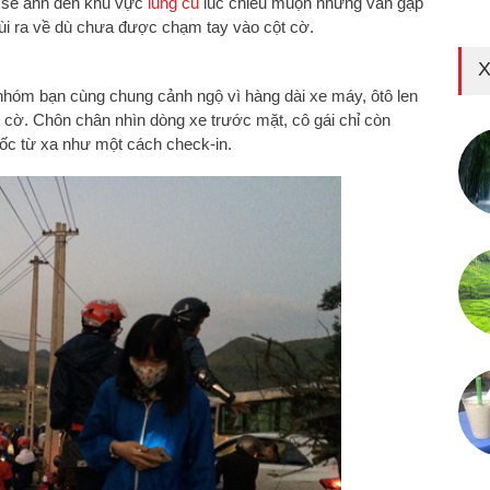
 sẻ anh đến khu vực
lũng cú
lúc chiều muộn nhưng vẫn gặp
i ra về dù chưa được chạm tay vào cột cờ.
X
nhóm bạn cùng chung cảnh ngộ vì hàng dài xe máy, ôtô len
 cờ. Chôn chân nhìn dòng xe trước mặt, cô gái chỉ còn
ốc từ xa như một cách check-in.