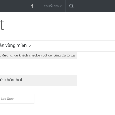
ản vùng miền
c đường, du khách check-in cột cờ Lũng Cú từ xa
ừ khóa hot
 Lao Xanh