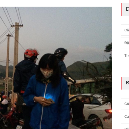
D
Cả
Đặ
Th
B
Cả
Cả