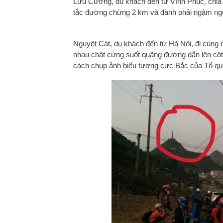
Lưu Cương, du khách đến từ Vĩnh Phúc, chia
tắc đường chừng 2 km và đành phải ngậm ngù
Nguyệt Cát, du khách đến từ Hà Nội, đi cùng 
nhau chật cứng suốt quãng đường dẫn lên cột
cách chụp ảnh biểu tượng cực Bắc của Tổ qu