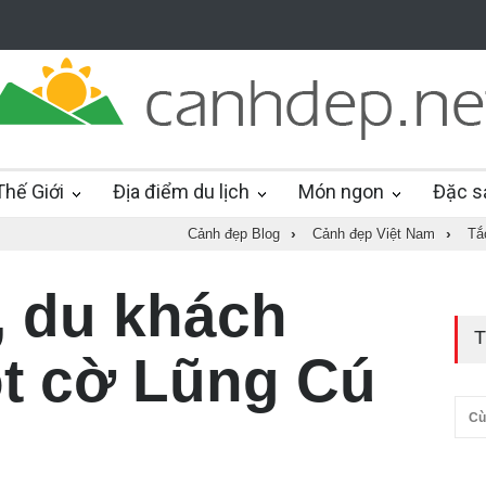
hế Giới
Địa điểm du lịch
Món ngon
Đặc s
Cảnh đẹp Blog
›
Cảnh đẹp Việt Nam
›
Tắ
 du khách
T
ột cờ Lũng Cú
Cù