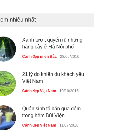
Bán đảo Sơn Trà sẽ là khu
du lịch quốc gia
em nhiều nhất
Cảnh đẹp Việt Nam
24/04/2020
Xanh tươi, quyến rũ những
Những món ăn đồng quê dân
hàng cây ở Hà Nội phố
dã ở Sài Gòn
Cảnh đẹp miền Bắc
28/05/2016
Cảnh đẹp Việt Nam
25/04/2020
21 lý do khiến du khách yêu
Việt Nam
Cảnh đẹp Việt Nam
10/10/2016
Quán sinh tố bán qua đêm
trong hẻm Bùi Viện
Cảnh đẹp Việt Nam
11/07/2018