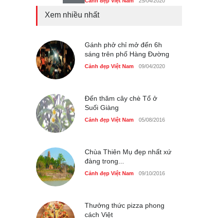
Cảnh đẹp Việt Nam
25/04/2020
Xem nhiều nhất
Tam giác mạch khoe sắc
bên bờ hồ Hà Nội
Cảnh đẹp Việt Nam
Gánh phở chỉ mở đến 6h
25/04/2020
sáng trên phố Hàng Đường
Bán đảo Sơn Trà sẽ là khu
Cảnh đẹp Việt Nam
09/04/2020
du lịch quốc gia
Cảnh đẹp Việt Nam
24/04/2020
Đến thăm cây chè Tổ ở
Suối Giàng
Cảnh đẹp Việt Nam
05/08/2016
Chùa Thiên Mụ đẹp nhất xứ
đàng trong...
Cảnh đẹp Việt Nam
09/10/2016
Thưởng thức pizza phong
cách Việt