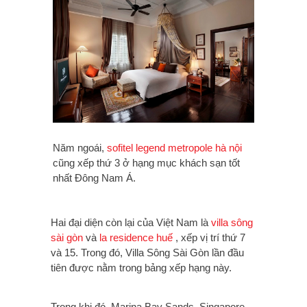
Năm ngoái,
sofitel legend metropole hà nội
cũng xếp thứ 3 ở hạng mục khách sạn tốt
nhất Đông Nam Á.
Hai đại diện còn lại của Việt Nam là
villa sông
sài gòn
và
la residence huế
, xếp vị trí thứ 7
và 15. Trong đó, Villa Sông Sài Gòn lần đầu
tiên được nằm trong bảng xếp hạng này.
Trong khi đó, Marina Bay Sands, Singapore,