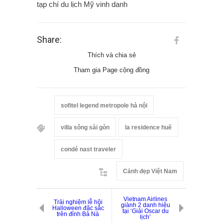
tạp chí du lịch Mỹ vinh danh
Share:
Thích và chia sẻ
Tham gia Page cộng đồng
sofitel legend metropole hà nội
villa sông sài gòn
la residence huế
condé nast traveler
Cảnh đẹp Việt Nam
Vietnam Airlines
Trải nghiệm lễ hội
giành 2 danh hiệu
Halloween đặc sắc
tại ‘Giải Oscar du
trên đỉnh Bà Nà
lịch’