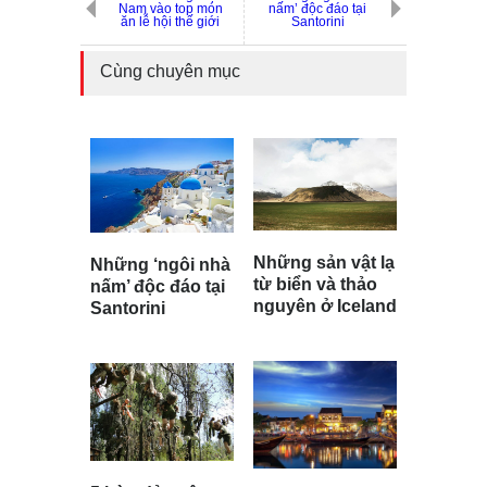
Nam vào top món
nấm’ độc đáo tại
ăn lễ hội thế giới
Santorini
Cùng chuyên mục
Những sản vật lạ
Những ‘ngôi nhà
từ biển và thảo
nấm’ độc đáo tại
nguyên ở Iceland
Santorini