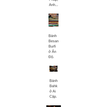
Anh...
Bánh
Besan
Burfi
ở Ấn
Độ.
Bánh
Bahk
ở Ai
Cập.