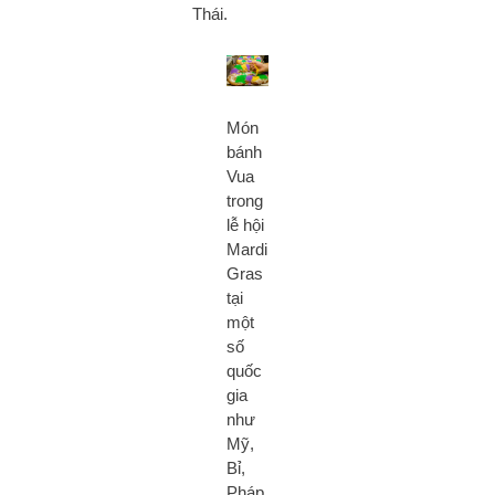
Thái.
Món
bánh
Vua
trong
lễ hội
Mardi
Gras
tại
một
số
quốc
gia
như
Mỹ,
Bỉ,
Pháp,