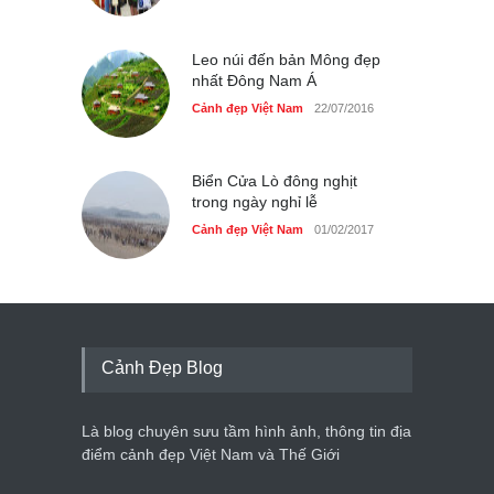
Leo núi đến bản Mông đẹp
nhất Đông Nam Á
Cảnh đẹp Việt Nam
22/07/2016
Biển Cửa Lò đông nghịt
trong ngày nghỉ lễ
Cảnh đẹp Việt Nam
01/02/2017
Cảnh Đẹp Blog
Là blog chuyên sưu tầm hình ảnh, thông tin địa
điểm cảnh đẹp Việt Nam và Thế Giới