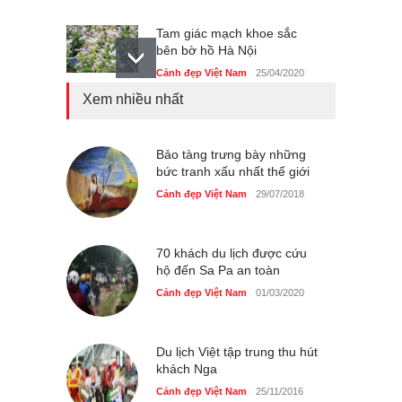
Tam giác mạch khoe sắc
bên bờ hồ Hà Nội
Cảnh đẹp Việt Nam
25/04/2020
Xem nhiều nhất
Bán đảo Sơn Trà sẽ là khu
du lịch quốc gia
Cảnh đẹp Việt Nam
Bảo tàng trưng bày những
24/04/2020
bức tranh xấu nhất thế giới
Những món ăn đồng quê
Cảnh đẹp Việt Nam
29/07/2018
dân dã ở Sài Gòn
Cảnh đẹp Việt Nam
25/04/2020
70 khách du lịch được cứu
hộ đến Sa Pa an toàn
Cảnh đẹp Việt Nam
01/03/2020
Du lịch Việt tập trung thu hút
khách Nga
Cảnh đẹp Việt Nam
25/11/2016