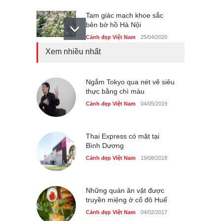
Tam giác mạch khoe sắc
bên bờ hồ Hà Nội
Cảnh đẹp Việt Nam
25/04/2020
Xem nhiều nhất
Bán đảo Sơn Trà sẽ là khu
du lịch quốc gia
Cảnh đẹp Việt Nam
Ngắm Tokyo qua nét vẽ siêu
24/04/2020
thực bằng chì màu
Chợ đêm Phú Quốc có nhà
Cảnh đẹp Việt Nam
04/05/2019
vệ sinh miễn phí
Cảnh đẹp Việt Nam
24/04/2020
Thai Express có mặt tại
Bình Dương
40 xe ôtô du lịch tự lái đầu
tiên qua cửa khẩu Móng Cái
Cảnh đẹp Việt Nam
19/08/2018
Cảnh đẹp Việt Nam
24/04/2020
Những quán ăn vặt được
Thực hư cây cầu gỗ dài
truyền miệng ở cố đô Huế
nhất Việt Nam bị ‘xóa sổ’
sau lũ
Cảnh đẹp Việt Nam
04/02/2017