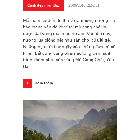
Cảnh đẹp miền Bắc
23/05/2016 12:52:51
Mỗi năm cứ đến độ thu về là những nương lúa
bậc thang vốn đã kỳ vĩ tại mù cang chải lại
được dát vàng một màu no ấm. Vào dịp này,
nương lúa giống hệt như sân chơi của lũ trẻ.
Những nụ cười thơ ngây của những đứa trẻ sẽ
khiến bất cứ ai cũng phải nao lòng trên hành
trình khám phá mùa vàng Mù Cang Chải, Yên
Bái.
Xem thêm