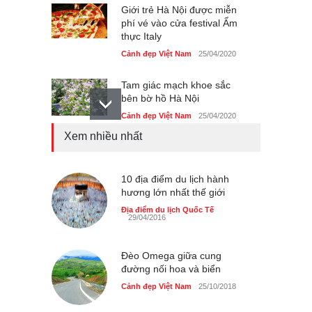
Giới trẻ Hà Nội được miễn
phí vé vào cửa festival Ẩm
thực Italy
Cảnh đẹp Việt Nam
25/04/2020
Tam giác mạch khoe sắc
bên bờ hồ Hà Nội
Cảnh đẹp Việt Nam
25/04/2020
Xem nhiều nhất
Bán đảo Sơn Trà sẽ là khu
du lịch quốc gia
Cảnh đẹp Việt Nam
10 địa điểm du lịch hành
24/04/2020
hương lớn nhất thế giới
Những món ăn đồng quê
Địa điểm du lịch Quốc Tế
29/04/2016
dân dã ở Sài Gòn
Cảnh đẹp Việt Nam
25/04/2020
Đèo Omega giữa cung
đường nối hoa và biển
Cảnh đẹp Việt Nam
25/10/2018