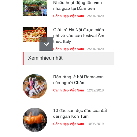
Nhiều hoạt động tôn vinh
nhà giáo tại Đầm Sen
Cảnh đẹp Việt Nam
25/04/2020
Giới trẻ Hà Nội được miễn
phí vé vào cửa festival Ẩm
thực Italy
Cảnh đẹp Việt Nam
25/04/2020
Xem nhiều nhất
Tam giác mạch khoe sắc
bên bờ hồ Hà Nội
Cảnh đẹp Việt Nam
Rộn ràng lễ hội Ramawan
25/04/2020
của người Chăm
Bán đảo Sơn Trà sẽ là khu
Cảnh đẹp Việt Nam
12/12/2018
du lịch quốc gia
Cảnh đẹp Việt Nam
24/04/2020
10 đặc sản độc đáo của đất
đại ngàn Kon Tum
Cảnh đẹp Việt Nam
10/08/2019