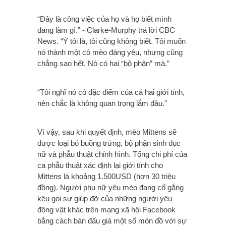
“Đây là công việc của họ và họ biết mình
đang làm gì.” - Clarke-Murphy trả lời CBC
News. “Ý tôi là, tôi cũng không biết. Tôi muốn
nó thành một cô mèo đáng yêu, nhưng cũng
chẳng sao hết. Nó có hai “bộ phận” mà.”
“Tôi nghĩ nó có đặc điểm của cả hai giới tính,
nên chắc là không quan trọng lắm đâu.”
Vì vậy, sau khi quyết định, mèo Mittens sẽ
được loại bỏ buồng trứng, bộ phận sinh dục
nữ và phẫu thuật chỉnh hình. Tổng chi phí của
ca phẫu thuật xác định lại giới tính cho
Mittens là khoảng 1.500USD (hơn 30 triệu
đồng). Người phụ nữ yêu mèo đang cố gắng
kêu gọi sự giúp đỡ của những người yêu
động vật khác trên mạng xã hội Facebook
bằng cách bán đấu giá một số món đồ với sự