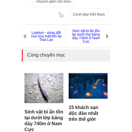
chuyển giới cho mèo
Cảnh đẹp Việt Nam
Sinh vật bí ẩn tồn
Lopburi - vùng đất
tại dưới lớp băng
của hoa mặt trời tại
dày 740m ở Nam
Thái Lan
Cực
Cùng chuyên mục
15 khách sạn
Sinh vật bí ẩn tồn
độc đáo nhất
tại dưới lớp băng
trên thế giới
dày 740m ở Nam
Cực