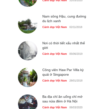
Những món ăn đồng quê
Cảnh đẹp Việt Nam
31/03/2020
dân dã ở Sài Gòn
Cảnh đẹp Việt Nam
25/04/2020
Nam sông Hậu, cung đường
du lịch xanh
Cảnh đẹp Việt Nam
02/11/2018
Nơi có thời tiết xấu nhất thế
giới
Cảnh đẹp Việt Nam
05/06/2019
Công viên Haw Par Villa kỳ
quái ở Singapore
Cảnh đẹp Việt Nam
28/01/2018
Ba địa chỉ ăn uống chỉ mở
sau nửa đêm ở Hà Nội
Cảnh đẹp Việt Nam
06/03/2020