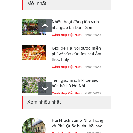
Mới nhất
Nhiều hoạt động tôn vinh
nhà giáo tại Đầm Sen
Cảnh đẹp Việt Nam
25/04/2020
Giới trẻ Hà Nội được miễn
phí vé vào cửa festival Ẩm
thực Italy
Cảnh đẹp Việt Nam
25/04/2020
Tam giác mạch khoe sắc
bên bờ hồ Hà Nội
Cảnh đẹp Việt Nam
25/04/2020
Xem nhiều nhất
Bán đảo Sơn Trà sẽ là khu
du lịch quốc gia
Cảnh đẹp Việt Nam
Hai khách sạn ở Nha Trang
24/04/2020
và Phú Quốc bị thu hồi sao