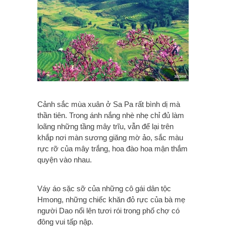
Cảnh sắc mùa xuân ở Sa Pa rất bình dị mà
thần tiên. Trong ánh nắng nhè nhẹ chỉ đủ làm
loãng những tầng mây trĩu, vẫn để lại trên
khắp nơi màn sương giăng mờ ảo, sắc màu
rực rỡ của mây trắng, hoa đào hoa mận thắm
quyện vào nhau.
Váy áo sặc sỡ của những cô gái dân tộc
Hmong, những chiếc khăn đỏ rực của bà mẹ
người Dao nổi lên tươi rói trong phố chợ có
đông vui tấp nập.