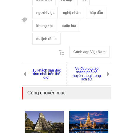
người việt
nghệ nhân
hấp dẫn
không khí
cuốn hút
du lịch tết ta
Cảnh đẹp Việt Nam
Vẻ đẹp của 20
15 khách sạn độc
thành phố cổ
đáo nhất trên thế
huyền thoại trong
giới
lịch sử
Cùng chuyên mục