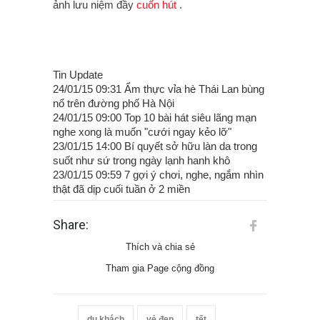
ảnh lưu niệm đầy
cuốn hút
.
Tin Update
24/01/15 09:31 Ẩm thực vỉa hè Thái Lan bùng
nổ trên đường phố Hà Nội
24/01/15 09:00 Top 10 bài hát siêu lãng mạn
nghe xong là muốn "cưới ngay kẻo lỡ"
23/01/15 14:00 Bí quyết sở hữu làn da trong
suốt như sứ trong ngày lạnh hanh khô
23/01/15 09:59 7 gợi ý chơi, nghe, ngắm nhìn
thật đã dịp cuối tuần ở 2 miền
Share:
Thích và chia sẻ
Tham gia Page cộng đồng
du khách
vẻ đẹp
tết