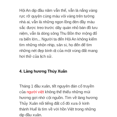
Hội An dịp đầu năm vẫn thế, vẫn là nắng vàng
rực rỡ quyện cùng màu vôi vàng trên tường
nhà ai, vẫn là những ngọn lồng đèn đầy màu
sắc được treo trước dãy quán nhỏ bán đồ lưu
niệm, vẫn là dòng sông Thu Bồn thơ mộng đổ
ra biển lớn... Người ta đến Hội An không kiếm
tìm những nhộn nhịp, sân si, họ đến để tìm
những nét đẹp bình dị của một vùng đất mang
hơi thở của lịch sử.
4. Làng hương Thủy Xuân
Tháng 1 đầu xuân, tết nguyên đán cổ truyền
của
người việt
không thể thiếu những mùi
hương gợi nhớ cội nguồn. Tìm về làng hương
Thủy Xuân nổi tiếng đất cố đô xưa ở kinh
thành Huế là tìm về với hồn Việt trong những
dịp đầu xuân.