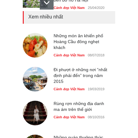
Cảnh đẹp Việt Nam
25/04/2020
Xem nhiều nhất
Bán đảo Sơn Trà sẽ là khu
du lịch quốc gia
Cảnh đẹp Việt Nam
Những món ăn khiến phố
24/04/2020
Hoàng Cầu đông nghẹt
khách
Những món ăn đồng quê
dân dã ở Sài Gòn
Cảnh đẹp Việt Nam
08/07/2018
Cảnh đẹp Việt Nam
25/04/2020
Đi phượt ở những nơi “nhất
định phải đến” trong năm
2015
Cảnh đẹp Việt Nam
19/03/2019
Rùng rợn những địa danh
ma ám trên thế giới
Cảnh đẹp Việt Nam
08/10/2016
Những quán thưởng thức