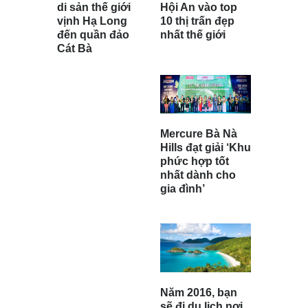
di sản thế giới
Hội An vào top
vịnh Hạ Long
10 thị trấn đẹp
đến quần đảo
nhất thế giới
Cát Bà
Mercure Bà Nà
Hills đạt giải ‘Khu
phức hợp tốt
nhất dành cho
gia đình’
Năm 2016, bạn
sẽ đi du lịch nơi