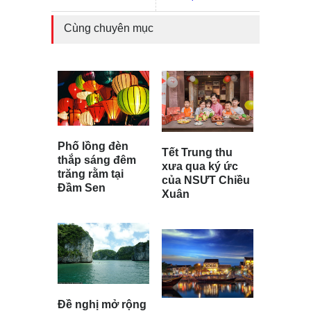
Cùng chuyên mục
Phố lồng đèn
Tết Trung thu
thắp sáng đêm
xưa qua ký ức
trăng rằm tại
của NSƯT Chiều
Đầm Sen
Xuân
Đề nghị mở rộng