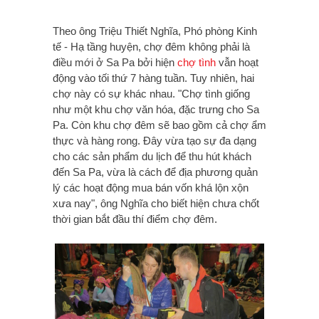
Theo ông Triệu Thiết Nghĩa, Phó phòng Kinh
tế - Hạ tầng huyện, chợ đêm không phải là
điều mới ở Sa Pa bởi hiện
chợ tình
vẫn hoạt
động vào tối thứ 7 hàng tuần. Tuy nhiên, hai
chợ này có sự khác nhau. "Chợ tình giống
như một khu chợ văn hóa, đặc trưng cho Sa
Pa. Còn khu chợ đêm sẽ bao gồm cả chợ ẩm
thực và hàng rong. Đây vừa tạo sự đa dạng
cho các sản phẩm du lịch để thu hút khách
đến Sa Pa, vừa là cách để địa phương quản
lý các hoạt động mua bán vốn khá lộn xộn
xưa nay", ông Nghĩa cho biết hiện chưa chốt
thời gian bắt đầu thí điểm chợ đêm.