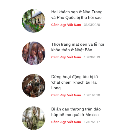
du lịch quốc gia
Cảnh đẹp Việt Nam
Hai khách sạn ở Nha Trang
24/04/2020
và Phú Quốc bị thu hồi sao
Những món ăn đồng quê
Cảnh đẹp Việt Nam
31/03/2020
dân dã ở Sài Gòn
Cảnh đẹp Việt Nam
25/04/2020
Thời trang mặt đen và lễ hội
khỏa thân ở Nhật Bản
Cảnh đẹp Việt Nam
18/09/2019
Dừng hoạt động tàu bị tố
‘chặt chém’ khách tại Hạ
Long
Cảnh đẹp Việt Nam
10/01/2020
Bí ẩn đau thương trên đảo
búp bê ma quái ở Mexico
Cảnh đẹp Việt Nam
12/07/2017