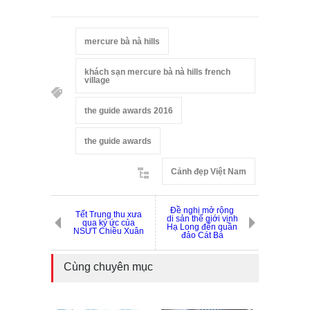
mercure bà nà hills
khách sạn mercure bà nà hills french
village
the guide awards 2016
the guide awards
Cảnh đẹp Việt Nam
Đề nghị mở rộng
Tết Trung thu xưa
di sản thế giới vịnh
qua ký ức của
Hạ Long đến quần
NSƯT Chiều Xuân
đảo Cát Bà
Cùng chuyên mục