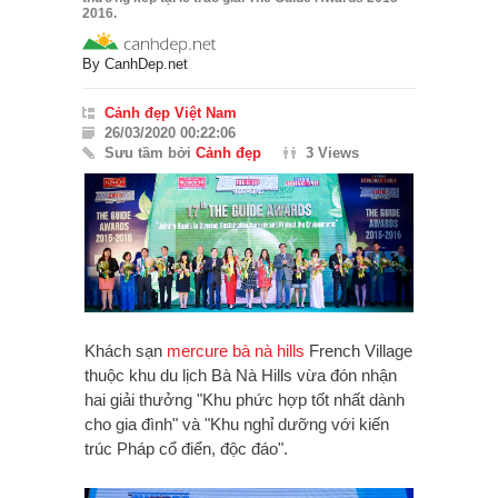
2016.
By
CanhDep.net
Cảnh đẹp Việt Nam
26/03/2020 00:22:06
Sưu tầm bởi
Cảnh đẹp
3 Views
Khách sạn
mercure bà nà hills
French Village
thuộc khu du lịch Bà Nà Hills vừa đón nhận
hai giải thưởng "Khu phức hợp tốt nhất dành
cho gia đình" và "Khu nghỉ dưỡng với kiến
trúc Pháp cổ điển, độc đáo".