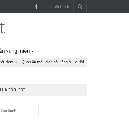
ản vùng miền
iệt Nam
›
Quán ăn mậu dịch nổi tiếng ở Hà Nội
ừ khóa hot
 Lao Xanh