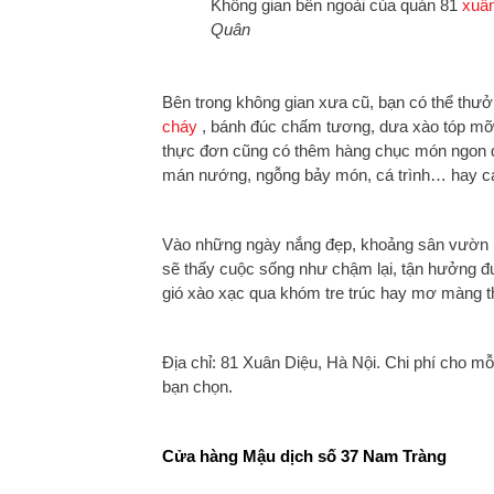
Không gian bên ngoài của quán 81
xuân
Quân
Bên trong không gian xưa cũ, bạn có thể thư
cháy
, bánh đúc chấm tương, dưa xào tóp mỡ b
thực đơn cũng có thêm hàng chục món ngon đ
mán nướng, ngỗng bảy món, cá trình… hay các
Vào những ngày nắng đẹp, khoảng sân vườn rộ
sẽ thấy cuộc sống như chậm lại, tận hưởng đư
gió xào xạc qua khóm tre trúc hay mơ màng t
Địa chỉ: 81 Xuân Diệu, Hà Nội. Chi phí cho m
bạn chọn.
Cửa hàng Mậu dịch số 37 Nam Tràng