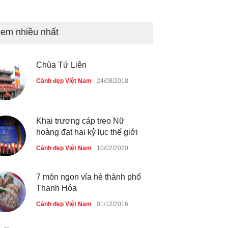
Bán đảo Sơn Trà sẽ là khu
du lịch quốc gia
em nhiều nhất
Cảnh đẹp Việt Nam
24/04/2020
Chùa Tứ Liên
Những món ăn đồng quê dân
dã ở Sài Gòn
Cảnh đẹp Việt Nam
24/08/2018
Cảnh đẹp Việt Nam
25/04/2020
Khai trương cáp treo Nữ
hoàng đạt hai kỷ lục thế giới
Cảnh đẹp Việt Nam
10/02/2020
7 món ngon vỉa hè thành phố
Thanh Hóa
Cảnh đẹp Việt Nam
01/12/2016