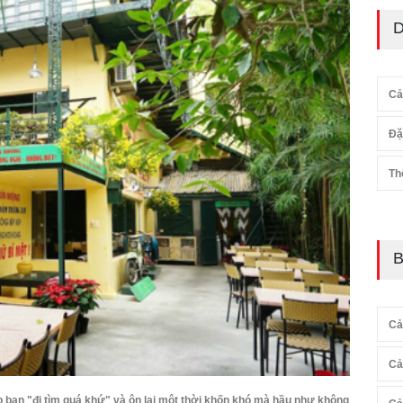
D
Cả
Đặ
Th
B
Cả
Cả
 bạn "đi tìm quá khứ" và ôn lại một thời khốn khó mà hầu như không