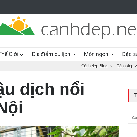
hế Giới
Địa điểm du lịch
Món ngon
Đặc s
Cảnh đẹp Blog
›
Cảnh đẹp V
u dịch nổi
T
Nội
Cù