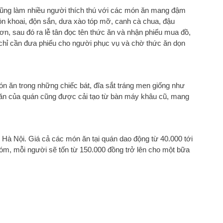
cũng làm nhiều người thích thú với các món ăn mang đậm
 khoai, độn sắn, dưa xào tóp mỡ, canh cà chua, đậu
đơn, sau đó ra lễ tân đọc tên thức ăn và nhận phiếu mua đồ,
 chỉ cần đưa phiếu cho người phục vụ và chờ thức ăn dọn
n ăn trong những chiếc bát, đĩa sắt tráng men giống như
 ăn của quán cũng được cải tạo từ bàn máy khâu cũ, mang
 Hà Nội. Giá cả các món ăn tại quán dao động từ 40.000 tới
óm, mỗi người sẽ tốn từ 150.000 đồng trở lên cho một bữa