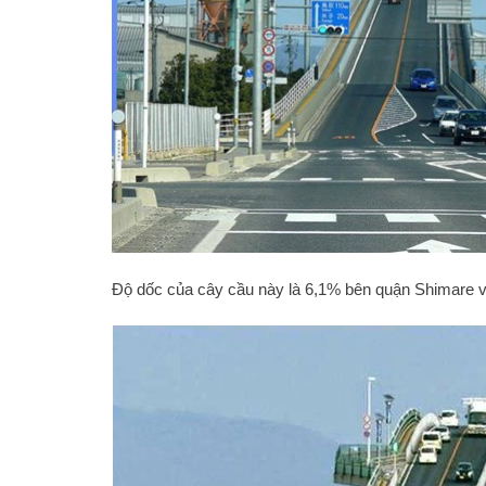
Độ dốc của cây cầu này là 6,1% bên quận Shimare và