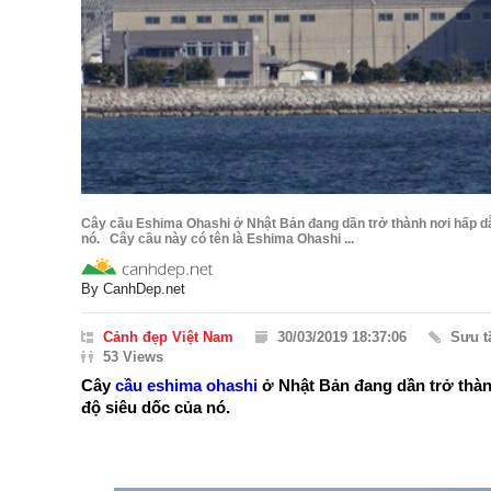
Cây cầu Eshima Ohashi ở Nhật Bản đang dần trở thành nơi hấp dẫ
nó. Cây cầu này có tên là Eshima Ohashi ...
By
CanhDep.net
Cảnh đẹp Việt Nam
30/03/2019 18:37:06
Sưu 
53 Views
Cây
cầu eshima ohashi
ở Nhật Bản đang dần trở thàn
độ siêu dốc của nó.