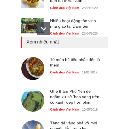
nhà giáo tại Đầm Sen
Cảnh đẹp Việt Nam
25/04/2020
Giới trẻ Hà Nội được miễn
phí vé vào cửa festival Ẩm
thực Italy
Cảnh đẹp Việt Nam
25/04/2020
Xem nhiều nhất
Tam giác mạch khoe sắc
bên bờ hồ Hà Nội
Cảnh đẹp Việt Nam
10 món hủ tiếu nhắc đến là
25/04/2020
thèm
Bán đảo Sơn Trà sẽ là khu
Cảnh đẹp Việt Nam
11/01/2017
du lịch quốc gia
Cảnh đẹp Việt Nam
24/04/2020
Ghé thăm Phú Yên để
ngắm xứ sở ‘hoa vàng trên
cỏ xanh’ đẹp hơn phim
Cảnh đẹp Việt Nam
10/05/2019
Tảng đá vàng phá vỡ mọi