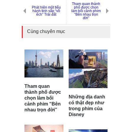
Tham quan thành
Phát hiện một tiểu
phố được chọn
hành tinh sắp “vồ
làm bối cảnh phim
ếch” Trái đất
“Bên nhau trọn
đời”
Cùng chuyên mục
Tham quan
thành phố được
Những địa danh
chọn làm bối
có thật đẹp như
cảnh phim “Bên
trong phim của
nhau trọn đời”
Disney