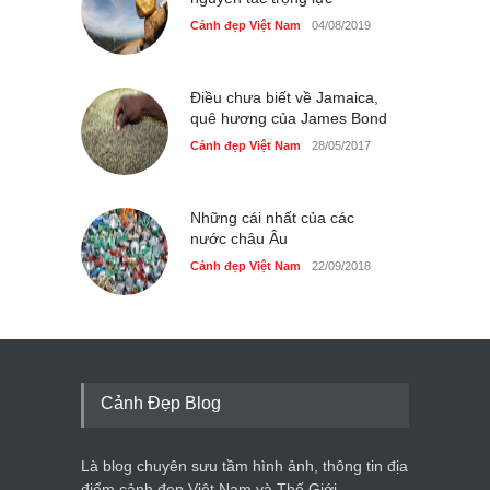
nguyên tắc trọng lực
Cảnh đẹp Việt Nam
04/08/2019
Điều chưa biết về Jamaica,
quê hương của James Bond
Cảnh đẹp Việt Nam
28/05/2017
Những cái nhất của các
nước châu Âu
Cảnh đẹp Việt Nam
22/09/2018
Cảnh Đẹp Blog
Là blog chuyên sưu tầm hình ảnh, thông tin địa