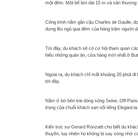
một đêm. Một bể bơi dài 15 m và sân thượng 
Công trình nằm gần cầu Charles de Gaulle, dọc
dựng lều ngủ qua đêm của hàng trăm người dâ
Tới đây, du khách sẽ có cơ hội tham quan các
hiểu những quán ăn, cửa hàng mới nhất ở Butt
Ngoài ra, du khách chỉ mất khoảng 20 phút đi
tới đây.
Nằm ở bờ bên trái dòng sông Seine, Off-Paris S
trọng của chuỗi khách sạn nổi tiếng Elegancia 
Kiến trúc sư Gerard Ronzatti cho biết du kh
thuyền, tuy nhiên họ không bị say sóng nhờ c