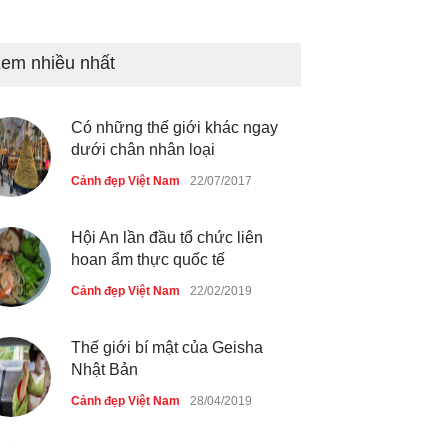
Tam giác mạch khoe sắc bên
bờ hồ Hà Nội
em nhiều nhất
Cảnh đẹp Việt Nam
25/04/2020
Có những thế giới khác ngay
Bán đảo Sơn Trà sẽ là khu
dưới chân nhân loại
du lịch quốc gia
Cảnh đẹp Việt Nam
22/07/2017
Cảnh đẹp Việt Nam
24/04/2020
Hội An lần đầu tổ chức liên
hoan ẩm thực quốc tế
Cảnh đẹp Việt Nam
22/02/2019
Thế giới bí mật của Geisha
Nhật Bản
Cảnh đẹp Việt Nam
28/04/2019