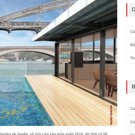
D
Cả
Đặ
Th
B
Cả
Cả
harles de Gaulle, sẽ mở cửa vào mùa xuân 2016, dự tính có 58