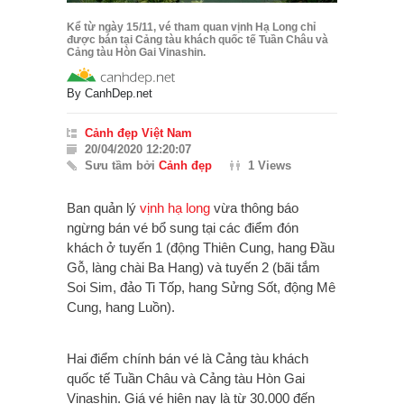
Kể từ ngày 15/11, vé tham quan vịnh Hạ Long chỉ
được bán tại Cảng tàu khách quốc tế Tuần Châu và
Cảng tàu Hòn Gai Vinashin.
By
CanhDep.net
Cảnh đẹp Việt Nam
20/04/2020 12:20:07
Sưu tầm bởi
Cảnh đẹp
1 Views
Ban quản lý
vịnh hạ long
vừa thông báo
ngừng bán vé bổ sung tại các điểm đón
khách ở tuyến 1 (động Thiên Cung, hang Đầu
Gỗ, làng chài Ba Hang) và tuyến 2 (bãi tắm
Soi Sim, đảo Ti Tốp, hang Sửng Sốt, động Mê
Cung, hang Luồn).
Hai điểm chính bán vé là Cảng tàu khách
quốc tế Tuần Châu và Cảng tàu Hòn Gai
Vinashin. Giá vé hiện nay là từ 30.000 đến