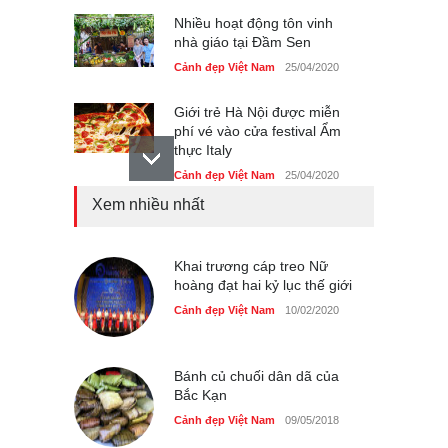
Nhiều hoạt động tôn vinh
nhà giáo tại Đầm Sen
Cảnh đẹp Việt Nam
25/04/2020
Giới trẻ Hà Nội được miễn
phí vé vào cửa festival Ẩm
thực Italy
Cảnh đẹp Việt Nam
25/04/2020
Xem nhiều nhất
Tam giác mạch khoe sắc
bên bờ hồ Hà Nội
Cảnh đẹp Việt Nam
Khai trương cáp treo Nữ
25/04/2020
hoàng đạt hai kỷ lục thế giới
Bán đảo Sơn Trà sẽ là khu
Cảnh đẹp Việt Nam
10/02/2020
du lịch quốc gia
Cảnh đẹp Việt Nam
24/04/2020
Bánh củ chuối dân dã của
Bắc Kạn
Cảnh đẹp Việt Nam
09/05/2018