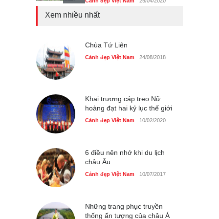
Cảnh đẹp Việt Nam
25/04/2020
Xem nhiều nhất
Bán đảo Sơn Trà sẽ là khu
du lịch quốc gia
Cảnh đẹp Việt Nam
Chùa Tứ Liên
24/04/2020
Cảnh đẹp Việt Nam
24/08/2018
Những món ăn đồng quê
dân dã ở Sài Gòn
Cảnh đẹp Việt Nam
25/04/2020
Khai trương cáp treo Nữ
hoàng đạt hai kỷ lục thế giới
Cảnh đẹp Việt Nam
10/02/2020
6 điều nên nhớ khi du lịch
châu Âu
Cảnh đẹp Việt Nam
10/07/2017
Những trang phục truyền
thống ấn tượng của châu Á