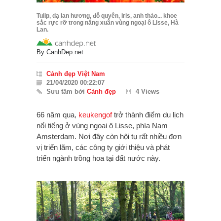
Tulip, dạ lan hương, đỗ quyên, Iris, anh thảo... khoe
sắc rực rỡ trong nắng xuân vùng ngoại ô Lisse, Hà
Lan.
By
CanhDep.net
Cảnh đẹp Việt Nam
21/04/2020 00:22:07
Sưu tầm bởi
Cảnh đẹp
4 Views
66 năm qua,
keukengof
trở thành điểm du lịch
nổi tiếng ở vùng ngoại ô Lisse, phía Nam
Amsterdam. Nơi đây còn hội tụ rất nhiều đơn
vị triển lãm, các công ty giới thiệu và phát
triển ngành trồng hoa tại đất nước này.