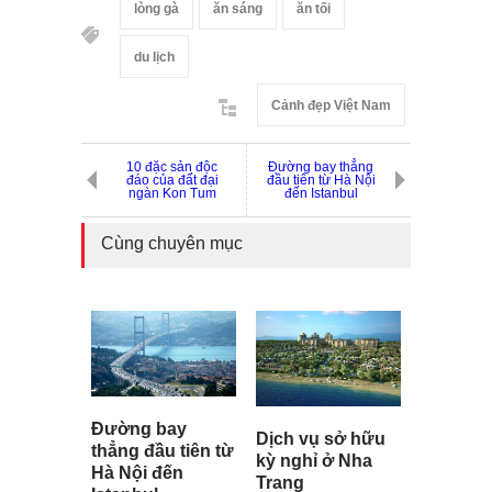
lòng gà
ăn sáng
ăn tối
du lịch
Cảnh đẹp Việt Nam
10 đặc sản độc
Đường bay thẳng
đáo của đất đại
đầu tiên từ Hà Nội
ngàn Kon Tum
đến Istanbul
Cùng chuyên mục
Đường bay
Dịch vụ sở hữu
thẳng đầu tiên từ
kỳ nghỉ ở Nha
Hà Nội đến
Trang