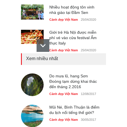
Nhiều hoạt động tôn vinh
nhà giáo tại Đầm Sen
Cảnh đẹp Việt Nam
25/04/2020
Giới trẻ Hà Nội được miễn
phí vé vào cửa festival Ẩm
thực Italy
Cảnh đẹp Việt Nam
25/04/2020
Xem nhiều nhất
Tam giác mạch khoe sắc
bên bờ hồ Hà Nội
Cảnh đẹp Việt Nam
Do mưa lũ, hang Sơn
25/04/2020
Đoòng tạm dừng khai thác
đến tháng 2.2016
Bán đảo Sơn Trà sẽ là khu
du lịch quốc gia
Cảnh đẹp Việt Nam
12/08/2017
Cảnh đẹp Việt Nam
24/04/2020
Mũi Né, Bình Thuận là điểm
du lịch nổi tiếng thế giới?
Cảnh đẹp Việt Nam
30/05/2017