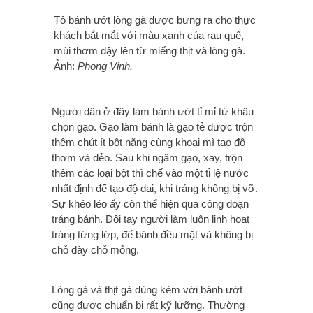
Tô bánh ướt lòng gà được bưng ra cho thực
khách bắt mắt với màu xanh của rau quế,
mùi thơm dậy lên từ miếng thịt và lòng gà.
Ảnh:
Phong Vinh.
Người dân ở đây làm bánh ướt tỉ mỉ từ khâu
chọn gạo. Gạo làm bánh là gạo tẻ được trộn
thêm chút ít bột năng cùng khoai mì tạo độ
thơm và dẻo. Sau khi ngâm gạo, xay, trộn
thêm các loại bột thì chế vào một tỉ lệ nước
nhất định để tạo độ dai, khi tráng không bị vỡ.
Sự khéo léo ấy còn thể hiện qua công đoạn
tráng bánh. Đôi tay người làm luôn linh hoạt
tráng từng lớp, để bánh đều mặt và không bị
chỗ dày chỗ mỏng.
Lòng gà và thịt gà dùng kèm với bánh ướt
cũng được chuẩn bị rất kỹ lưỡng. Thường