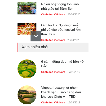
Nhiều hoạt động tôn vinh
nhà giáo tại Đầm Sen
Cảnh đẹp Việt Nam
25/04/2020
Giới trẻ Hà Nội được miễn
phí vé vào cửa festival Ẩm
thực Italy
Cảnh đẹp Việt Nam
25/04/2020
Xem nhiều nhất
Tam giác mạch khoe sắc
bên bờ hồ Hà Nội
Cảnh đẹp Việt Nam
6 cánh đồng đẹp mê hồn xứ
25/04/2020
Bắc
Bán đảo Sơn Trà sẽ là khu
Cảnh đẹp Việt Nam
17/11/2016
du lịch quốc gia
Cảnh đẹp Việt Nam
24/04/2020
Vinpearl Luxury lọt nhóm
khách sạn 5 sao hàng đầu
khu vực Châu Á – TBD
Cảnh đẹp Việt Nam
15/03/2019