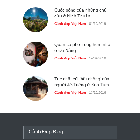
Cuộc sống của những chú
cừu ở Ninh Thuận
Cảnh đẹp Việt Nam
01/12/2019
Quán cà phê trong hẻm nhỏ
ở Đà Nẵng
Cảnh đẹp Việt Nam
14/04/2018
Tục chặt củi ‘bắt chồng’ của
người Jẻ-Triêng ở Kon Tum
Cảnh đẹp Việt Nam
13/12/2016
Cảnh Đẹp Blog