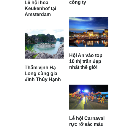
công ty
Lễ hội hoa
Keukenhof tại
Amsterdam
Hội An vào top
10 thị trấn đẹp
nhất thế giới
Thăm vịnh Hạ
Long cùng gia
đình Thúy Hạnh
Lễ hội Carnaval
rực rỡ sắc màu