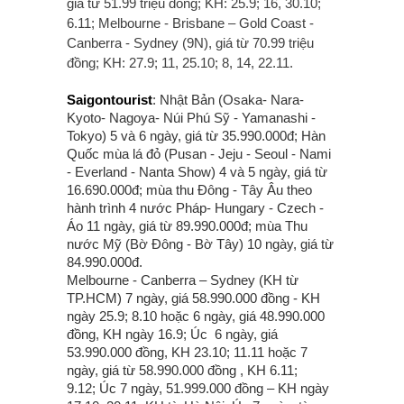
giá từ 51.99 triệu đồng; KH: 25.9; 16, 30.10;
6.11; Melbourne - Brisbane – Gold Coast -
Canberra - Sydney (9N), giá từ 70.99 triệu
đồng; KH: 27.9; 11, 25.10; 8, 14, 22.11.
Saigontourist
: Nhật Bản (Osaka- Nara-
Kyoto- Nagoya- Núi Phú Sỹ - Yamanashi -
Tokyo) 5 và 6 ngày, giá từ 35.990.000đ; Hàn
Quốc mùa lá đỏ (Pusan - Jeju - Seoul - Nami
- Everland - Nanta Show) 4 và 5 ngày, giá từ
16.690.000đ; mùa thu Đông - Tây Âu theo
hành trình 4 nước Pháp- Hungary - Czech -
Áo 11 ngày, giá từ 89.990.000đ; mùa Thu
nước Mỹ (Bờ Đông - Bờ Tây) 10 ngày, giá từ
84.990.000đ.
Melbourne - Canberra – Sydney (KH từ
TP.HCM) 7 ngày, giá 58.990.000 đồng - KH
ngày 25.9; 8.10 hoặc 6 ngày, giá 48.990.000
đồng, KH ngày 16.9; Úc 6 ngày, giá
53.990.000 đồng, KH 23.10; 11.11 hoặc 7
ngày, giá từ 58.990.000 đồng , KH 6.11;
9.12; Úc 7 ngày, 51.999.000 đồng – KH ngày