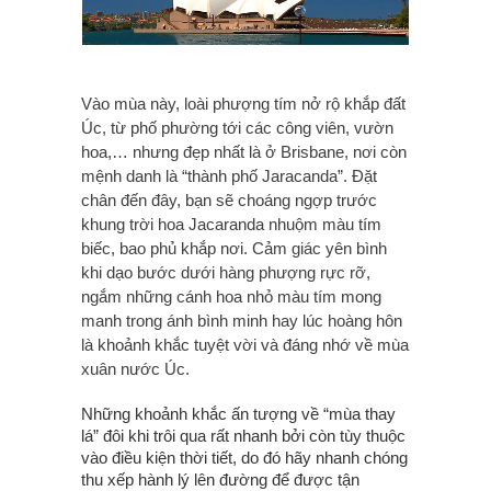
Vào mùa này, loài phượng tím nở rộ khắp đất
Úc, từ phố phường tới các công viên, vườn
hoa,… nhưng đẹp nhất là ở Brisbane, nơi còn
mệnh danh là “thành phố Jaracanda”. Đặt
chân đến đây, bạn sẽ choáng ngợp trước
khung trời hoa Jacaranda nhuộm màu tím
biếc, bao phủ khắp nơi. Cảm giác yên bình
khi dạo bước dưới hàng phượng rực rỡ,
ngắm những cánh hoa nhỏ màu tím mong
manh trong ánh bình minh hay lúc hoàng hôn
là khoảnh khắc tuyệt vời và đáng nhớ về mùa
xuân nước Úc.
Những khoảnh khắc ấn tượng về “mùa thay
lá” đôi khi trôi qua rất nhanh bởi còn tùy thuộc
vào điều kiện thời tiết, do đó hãy nhanh chóng
thu xếp hành lý lên đường để được tận