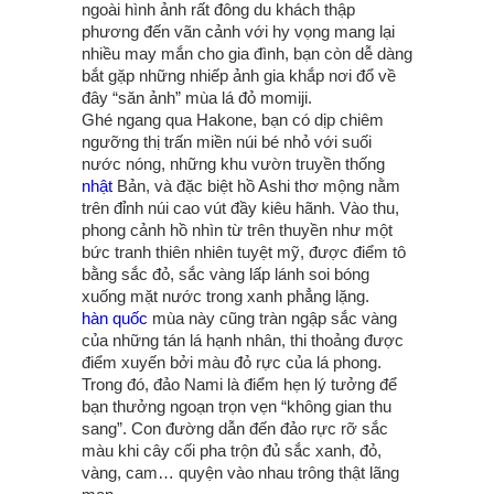
ngoài hình ảnh rất đông du khách thập
phương đến vãn cảnh với hy vọng mang lại
nhiều may mắn cho gia đình, bạn còn dễ dàng
bắt gặp những nhiếp ảnh gia khắp nơi đổ về
đây “săn ảnh” mùa lá đỏ momiji.
Ghé ngang qua Hakone, bạn có dịp chiêm
ngưỡng thị trấn miền núi bé nhỏ với suối
nước nóng, những khu vườn truyền thống
nhật
Bản, và đặc biệt hồ Ashi thơ mộng nằm
trên đỉnh núi cao vút đầy kiêu hãnh. Vào thu,
phong cảnh hồ nhìn từ trên thuyền như một
bức tranh thiên nhiên tuyệt mỹ, được điểm tô
bằng sắc đỏ, sắc vàng lấp lánh soi bóng
xuống mặt nước trong xanh phẳng lặng.
hàn quốc
mùa này cũng tràn ngập sắc vàng
của những tán lá hạnh nhân, thi thoảng được
điểm xuyến bởi màu đỏ rực của lá phong.
Trong đó, đảo Nami là điểm hẹn lý tưởng để
bạn thưởng ngoạn trọn vẹn “không gian thu
sang”. Con đường dẫn đến đảo rực rỡ sắc
màu khi cây cối pha trộn đủ sắc xanh, đỏ,
vàng, cam… quyện vào nhau trông thật lãng