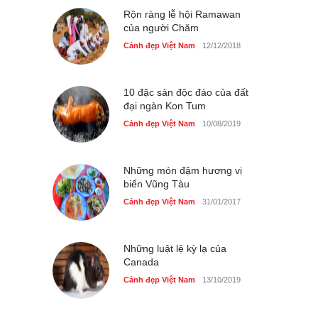
Cảnh đẹp Việt Nam
Rộn ràng lễ hội Ramawan
24/04/2020
của người Chăm
Những món ăn đồng quê
Cảnh đẹp Việt Nam
12/12/2018
dân dã ở Sài Gòn
Cảnh đẹp Việt Nam
25/04/2020
10 đặc sản độc đáo của đất
đại ngàn Kon Tum
Cảnh đẹp Việt Nam
10/08/2019
Những món đậm hương vị
biển Vũng Tàu
Cảnh đẹp Việt Nam
31/01/2017
Những luật lệ kỳ lạ của
Canada
Cảnh đẹp Việt Nam
13/10/2019