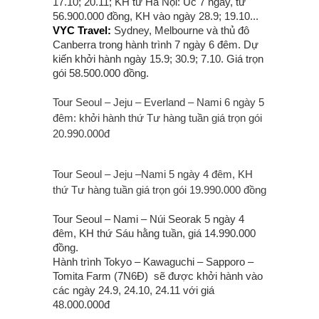
17.10; 20.11; KH từ Hà Nội: Úc 7 ngày, từ
56.900.000 đồng, KH vào ngày 28.9; 19.10...
VYC Travel:
Sydney, Melbourne và thủ đô
Canberra trong hành trình 7 ngày 6 đêm. Dự
kiến khởi hành ngày 15.9; 30.9; 7.10. Giá trọn
gói 58.500.000 đồng.
Tour Seoul – Jeju – Everland – Nami 6 ngày 5
đêm: khởi hành thứ Tư hàng tuần giá trọn gói
20.990.000đ
Tour Seoul – Jeju –Nami 5 ngày 4 đêm, KH
thứ Tư hàng tuần giá trọn gói 19.990.000 đồng
Tour Seoul – Nami – Núi Seorak 5 ngày 4
đêm, KH thứ Sáu hằng tuần, giá 14.990.000
đồng.
Hành trình Tokyo – Kawaguchi – Sapporo –
Tomita Farm (7N6Đ) sẽ được khởi hành vào
các ngày 24.9, 24.10, 24.11 với giá
48.000.000đ