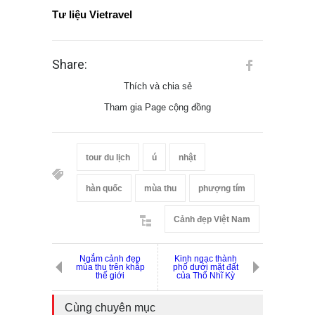
Tư liệu Vietravel
Share:
Thích và chia sẻ
Tham gia Page cộng đồng
tour du lịch
ú
nhật
hàn quốc
mùa thu
phượng tím
Cảnh đẹp Việt Nam
Ngắm cảnh đẹp
Kinh ngạc thành
mùa thu trên khắp
phố dưới mặt đất
thế giới
của Thổ Nhĩ Kỳ
Cùng chuyên mục