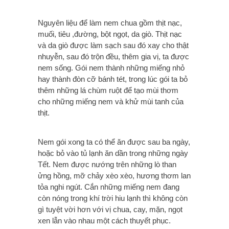
Nguyên liệu để làm nem chua gồm thịt nạc,
muối, tiêu ,đường, bột ngọt, da giò. Thịt nạc
và da giò được làm sạch sau đó xay cho thật
nhuyễn, sau đó trộn đều, thêm gia vị, ta được
nem sống. Gói nem thành những miếng nhỏ
hay thành đòn cỡ bánh tét, trong lúc gói ta bỏ
thêm những lá chùm ruột để tạo mùi thơm
cho những miếng nem và khử mùi tanh của
thịt.
Nem gói xong ta có thể ăn được sau ba ngày,
hoặc bỏ vào tủ lạnh ăn dần trong những ngày
Tết. Nem được nướng trên những lò than
ửng hồng, mỡ chảy xèo xèo, hương thơm lan
tỏa nghi ngút. Cắn những miếng nem đang
còn nóng trong khí trời hiu lạnh thì không còn
gì tuyệt vời hơn với vị chua, cay, mặn, ngọt
xen lẫn vào nhau một cách thuyết phục.