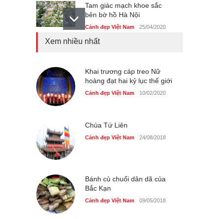
Tam giác mạch khoe sắc
bên bờ hồ Hà Nội
Cảnh đẹp Việt Nam
25/04/2020
Xem nhiều nhất
Bán đảo Sơn Trà sẽ là khu
du lịch quốc gia
Cảnh đẹp Việt Nam
Khai trương cáp treo Nữ
24/04/2020
hoàng đạt hai kỷ lục thế giới
Những món ăn đồng quê
Cảnh đẹp Việt Nam
10/02/2020
dân dã ở Sài Gòn
Cảnh đẹp Việt Nam
25/04/2020
Chùa Tứ Liên
Cảnh đẹp Việt Nam
24/08/2018
Bánh củ chuối dân dã của
Bắc Kạn
Cảnh đẹp Việt Nam
09/05/2018