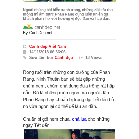
Ngoài những bãi biễn xanh trong, những đồi cát thơ
mộng thì ẩm thực Phan Rang cũng luôn khiến du
khách phải nhớ với hương vị độc đáo và hấp dẫn.
By
CanhDep.net
Cảnh đẹp Việt Nam
14/11/2018 06:36:06
Sưu tầm bởi
Cảnh đẹp
13 Views
Rong ruổi trên những con đường của Phan
Rang, Ninh Thuận bạn sẽ bắt gặp những
chùm nem, chùm chả đung đưa trông rất hấp
dẫn. Đó là những món ngon mà người dân
Phan Rang hay chuẩn bị trong dịp Tết đến bởi
nó vừa ngon lại có thể để lâu ăn dần.
Chuẩn bị gói nem chua,
chả lụa
cho những
ngày Tết đến.