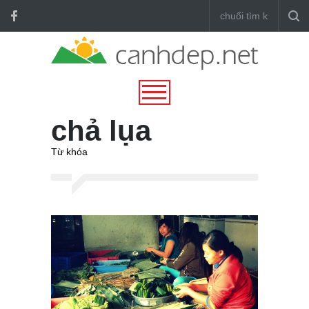
chả lụa
Từ khóa