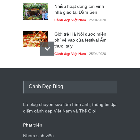
Nhiều hoạt động tôn vinh
nhà giáo tại Đầm Sen
Cảnh đẹp Việt Nam
25/04/2020
Giới trẻ Hà Nội được miễn
phí vé vào cửa festival Ẩm
thực Italy
Cảnh đẹp Việt Nam
25/04/2020
Tam giác mạch khoe sắc
bên bờ hồ Hà Nội
Cảnh đẹp Việt Nam
25/04/2020
Cảnh Đẹp Blog
Bán đảo Sơn Trà sẽ là khu
du lịch quốc gia
Là blog chuyên sưu tầm hình ảnh, thông tin địa
Cảnh đẹp Việt Nam
24/04/2020
điểm cảnh đẹp Việt Nam và Thế Giới
Phát triển
Nhóm sinh viên