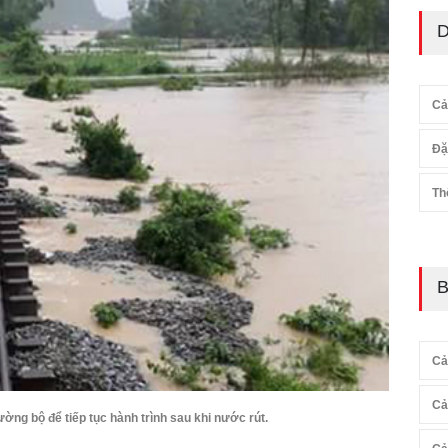
D
Cả
Đặ
Th
B
Cả
Cả
ng bộ để tiếp tục hành trình sau khi nước rút.