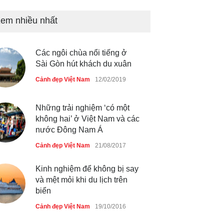
Nhiều hoạt động tôn vinh nhà
giáo tại Đầm Sen
em nhiều nhất
Cảnh đẹp Việt Nam
25/04/2020
Các ngôi chùa nổi tiếng ở
Giới trẻ Hà Nội được miễn
Sài Gòn hút khách du xuân
phí vé vào cửa festival Ẩm
thực Italy
Cảnh đẹp Việt Nam
12/02/2019
Cảnh đẹp Việt Nam
25/04/2020
Những trải nghiệm ‘có một
không hai’ ở Việt Nam và các
nước Đông Nam Á
Cảnh đẹp Việt Nam
21/08/2017
Kinh nghiệm để không bị say
và mệt mỏi khi du lịch trên
biển
Cảnh đẹp Việt Nam
19/10/2016