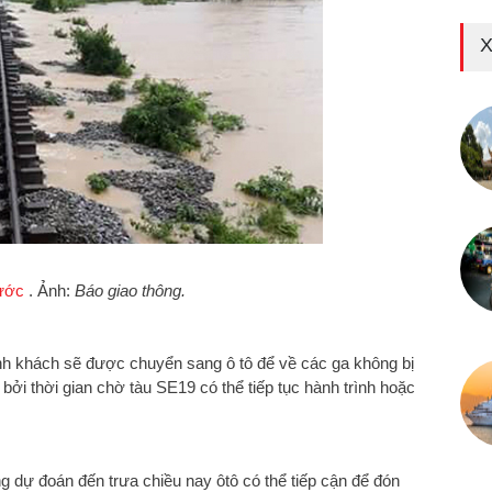
X
ước
. Ảnh:
Báo giao thông.
ành khách sẽ được chuyển sang ô tô để về các ga không bị
 bởi thời gian chờ tàu SE19 có thể tiếp tục hành trình hoặc
dự đoán đến trưa chiều nay ôtô có thể tiếp cận để đón