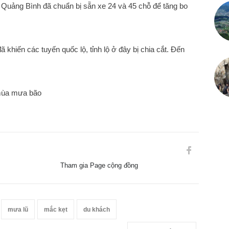
 Quảng Bình đã chuẩn bị sẵn xe 24 và 45 chỗ để tăng bo
khiến các tuyến quốc lộ, tỉnh lộ ở đây bị chia cắt. Đến
 mùa mưa bão
Tham gia Page cộng đồng
mưa lũ
mắc kẹt
du khách