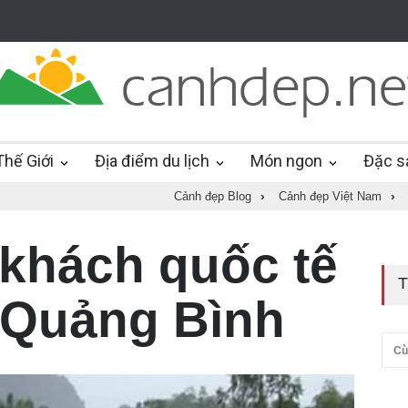
hế Giới
Địa điểm du lịch
Món ngon
Đặc s
Cảnh đẹp Blog
›
Cảnh đẹp Việt Nam
›
khách quốc tế
T
i Quảng Bình
Cù