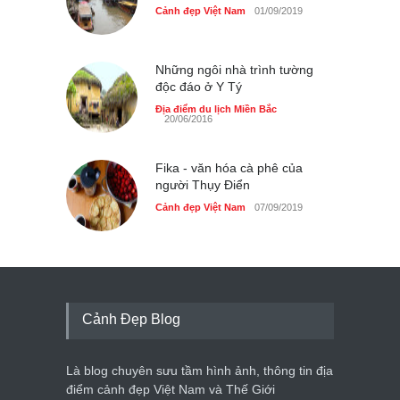
Cảnh đẹp Việt Nam
01/09/2019
Những ngôi nhà trình tường
độc đáo ở Y Tý
Địa điểm du lịch Miền Bắc
20/06/2016
Fika - văn hóa cà phê của
người Thụy Điển
Cảnh đẹp Việt Nam
07/09/2019
Cảnh Đẹp Blog
Là blog chuyên sưu tầm hình ảnh, thông tin địa
điểm cảnh đẹp Việt Nam và Thế Giới