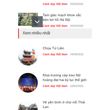
Cảnh đẹp Việt Nam
25/04/2020
Tam giác mạch khoe sắc
bên bờ hồ Hà Nội
Cảnh đẹp Việt Nam
25/04/2020
Xem nhiều nhất
Bán đảo Sơn Trà sẽ là khu
du lịch quốc gia
Cảnh đẹp Việt Nam
Chùa Tứ Liên
24/04/2020
Cảnh đẹp Việt Nam
24/08/2018
Những món ăn đồng quê
dân dã ở Sài Gòn
Cảnh đẹp Việt Nam
25/04/2020
Khai trương cáp treo Nữ
hoàng đạt hai kỷ lục thế giới
Cảnh đẹp Việt Nam
10/02/2020
Vẻ yên bình ở chợ nổi Thái
Lan