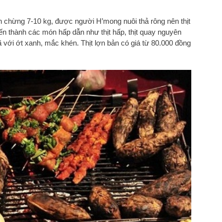
n chừng 7-10 kg, được người H’mong nuôi thả rông nên thịt
ến thành các món hấp dẫn như thịt hấp, thịt quay nguyên
với ớt xanh, mắc khén. Thịt lợn bản có giá từ 80.000 đồng