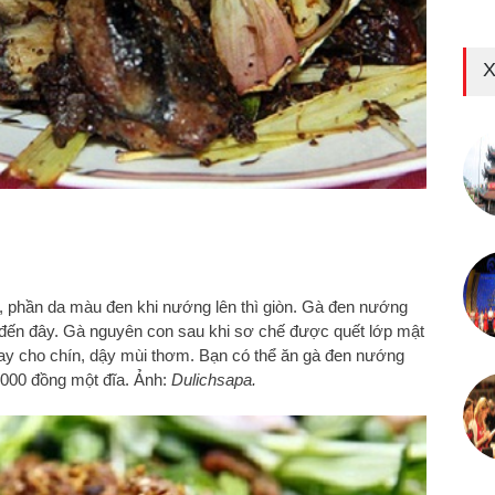
X
ắc, phần da màu đen khi nướng lên thì giòn. Gà đen nướng
i đến đây. Gà nguyên con sau khi sơ chế được quết lớp mật
 tay cho chín, dậy mùi thơm. Bạn có thể ăn gà đen nướng
.000 đồng một đĩa. Ảnh:
Dulichsapa.