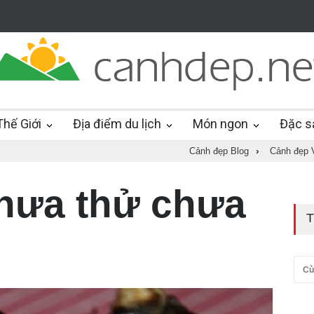
hế Giới
Địa điểm du lịch
Món ngon
Đặc s
Cảnh đẹp Blog
›
Cảnh đẹp 
hưa thử chưa
T
Cù