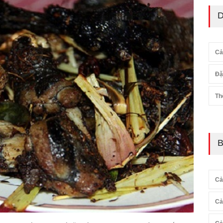
D
Cả
Đặ
Th
B
Cả
Cả