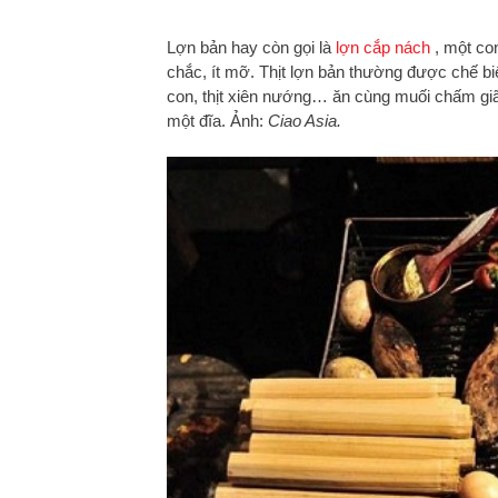
Lợn bản hay còn gọi là
lợn cắp nách
, một co
chắc, ít mỡ. Thịt lợn bản thường được chế bi
con, thịt xiên nướng… ăn cùng muối chấm giã 
một đĩa. Ảnh:
Ciao Asia.