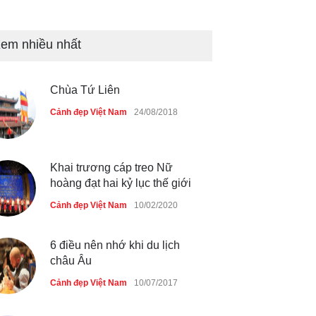
Tam giác mạch khoe sắc bên
bờ hồ Hà Nội
em nhiều nhất
Cảnh đẹp Việt Nam
25/04/2020
Bán đảo Sơn Trà sẽ là khu
Chùa Tứ Liên
du lịch quốc gia
Cảnh đẹp Việt Nam
24/08/2018
Cảnh đẹp Việt Nam
24/04/2020
Khai trương cáp treo Nữ
hoàng đạt hai kỷ lục thế giới
Cảnh đẹp Việt Nam
10/02/2020
6 điều nên nhớ khi du lịch
châu Âu
Cảnh đẹp Việt Nam
10/07/2017