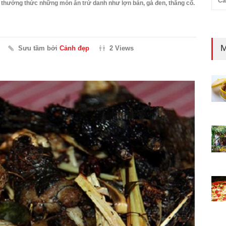
Cả
 thưởng thức những món ăn trứ danh như lợn bản, gà đen, thắng cố.
M
Sưu tầm bởi
Cảnh đẹp
2 Views