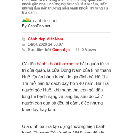
khoái gần nhau, những người chủ đều bị câm, điếc
nhưng làm nên thương hiệu bánh khoái Thượng Tứ
trứ danh.
By
CanhDep.net
Cảnh đẹp Việt Nam
14/04/2020 14:53:07
Sưu tầm bởi
Cảnh đẹp
0 Views
Cái tên
bánh khoái thượng tứ
bắt nguồn từ vị
trí của quán, là cửa Đông Nam của kinh thành
Huế. Quán bánh khoái do gia đình bà Hồ Thị
Trà mở bán từ cách đây hơn 40 năm. Bà Trà
người gốc Huế, khi mang thai con gái đầu
lòng thì bệnh nặng và lãng tai, sau đó cả 7
người con của bà đều bị câm, điếc nhưng
khéo tay hay làm.
Gia đình bà Trà tạo dựng thương hiệu bánh
khoái Thượng Tứ từ năm 1965, ban đầu là