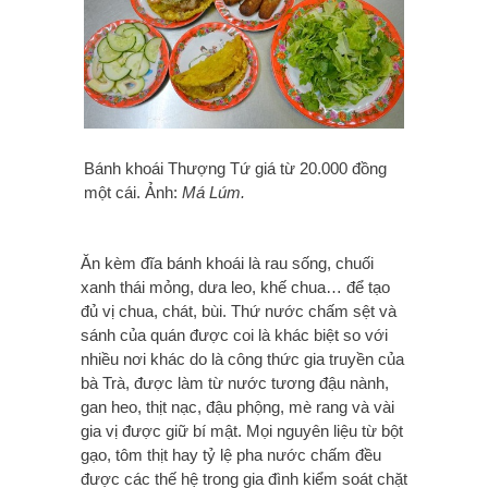
Bánh khoái Thượng Tứ giá từ 20.000 đồng
một cái. Ảnh:
Má Lúm.
Ăn kèm đĩa bánh khoái là rau sống, chuối
xanh thái mỏng, dưa leo, khế chua… để tạo
đủ vị chua, chát, bùi. Thứ nước chấm sệt và
sánh của quán được coi là khác biệt so với
nhiều nơi khác do là công thức gia truyền của
bà Trà, được làm từ nước tương đậu nành,
gan heo, thịt nạc, đậu phộng, mè rang và vài
gia vị được giữ bí mật. Mọi nguyên liệu từ bột
gạo, tôm thịt hay tỷ lệ pha nước chấm đều
được các thế hệ trong gia đình kiểm soát chặt