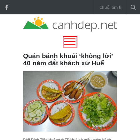
Quán bánh khoái ‘không lời’
40 năm đắt khách xứ Huế
Phố Đinh Tiên Hoàng ở TP Huế có mấy quán bánh