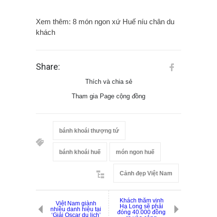
Xem thêm: 8 món ngon xứ Huế níu chân du
khách
Share:
Thích và chia sẻ
Tham gia Page cộng đồng
bánh khoái thượng tứ
bánh khoái huế
món ngon huế
Cảnh đẹp Việt Nam
Khách thăm vịnh
Việt Nam giành
Hạ Long sẽ phải
nhiều danh hiệu tại
đóng 40.000 đồng
‘Giải Oscar du lịch’