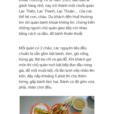
gánh hàng nhỏ, nay trở thành một chuỗi quán
Lạc Thiện, Lạc Thanh, Lạc Thuận… của các
thế hệ con, cháu. Du khách đến Huế thường
tìm tới quán bánh khoái không lời, chứng kiến
những người chủ quán giao tiếp với nhau
bằng cách ra dấu, đổ bánh thoăn thoắt.
Mỗi quán có 3 chảo, các nguyên liệu đều
chuẩn bị sẵn gồm bột bánh, tôm, giò sống,
trứng gà, thịt ba chỉ và giá đỗ. Khi khách gọi
món thì chủ quán mới bật bếp đun dầu nóng
già, đổ một muôi bột, rồi lần lượt xếp nhân lên
trên, đậy nắp khoảng 5 phút thì cho thêm
trứng, gấp bánh làm hai. Bánh có độ giòn vừa
phải, nhân chín đều.