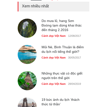
Xem nhiều nhất
Bán đảo Sơn Trà sẽ là khu
du lịch quốc gia
Cảnh đẹp Việt Nam
Do mưa lũ, hang Sơn
24/04/2020
Đoòng tạm dừng khai thác
đến tháng 2.2016
Những món ăn đồng quê
dân dã ở Sài Gòn
Cảnh đẹp Việt Nam
12/08/2017
Cảnh đẹp Việt Nam
25/04/2020
Mũi Né, Bình Thuận là điểm
du lịch nổi tiếng thế giới?
Cảnh đẹp Việt Nam
30/05/2017
Những thực vật có độc giết
người trên thế giới
Cảnh đẹp Việt Nam
28/04/2019
19 bức ảnh du lịch ‘thách
thức tử thần’