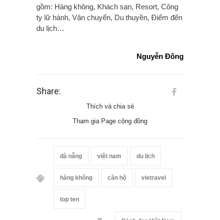
gồm: Hàng không, Khách sạn, Resort, Công
ty lữ hành, Vận chuyển, Du thuyền, Điểm đến
du lịch…
Nguyễn Đông
Share:
Thích và chia sẻ
Tham gia Page cộng đồng
đà nẵng
việt nam
du lịch
hàng không
căn hộ
vietravel
top ten