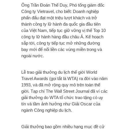
Ông Trần Đoàn Thế Duy, Phó tổng giám đốc
Công ty Vietravel, cho biết:
Doanh nghiệp
phấn đấu đạt một triệu lượt khách và trở
thành công ty lữ hành đa quốc gia đầu tiên
của Việt Nam, tiếp tục giữ vững vị thế Top 10
công ty lữ hành hàng đầu châu Á. Kế hoạch
sắp tới, công ty tiếp tục mở những đường
bay mới để nối liền các vùng miền
trong và
ngoài nước
.
Lễ trao giải thưởng du lịch thế giới World
Travel Awards (gọi tắt là WTA) ra đời vào năm
1993, và đã mở rộng quy mô trên toàn thế
giới. Tạp chí The Wall Street Journal đã ví các
giải thưởng do WTA tổ chức trao tặng có uy
tín và tầm ảnh hưởng như Giải Oscar của
ngành Công nghiệp du lịch.
Giải thưởng bao gồm nhiều hạng mục đề cử