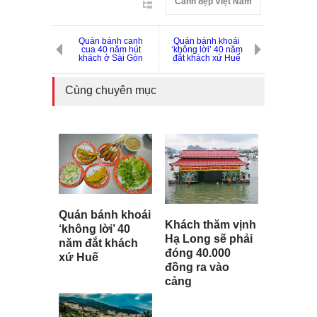
Cảnh đẹp Việt Nam
Quán bánh canh
Quán bánh khoái
cua 40 năm hút
‘không lời’ 40 năm
khách ở Sài Gòn
đắt khách xứ Huế
Cùng chuyên mục
Quán bánh khoái
Khách thăm vịnh
‘không lời’ 40
Hạ Long sẽ phải
năm đắt khách
đóng 40.000
xứ Huế
đồng ra vào
cảng