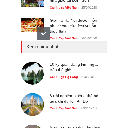
nhà giáo tại Đầm Sen
Cảnh đẹp Việt Nam
25/04/2020
Giới trẻ Hà Nội được miễn
phí vé vào cửa festival Ẩm
thực Italy
Cảnh đẹp Việt Nam
25/04/2020
Xem nhiều nhất
Tam giác mạch khoe sắc
bên bờ hồ Hà Nội
Cảnh đẹp Việt Nam
10 kỳ quan đáng kinh ngạc
25/04/2020
trên thế giới
Bán đảo Sơn Trà sẽ là khu
Cảnh đẹp Hạ Long
25/05/2016
du lịch quốc gia
Cảnh đẹp Việt Nam
24/04/2020
8 trải nghiệm không thể bỏ
qua khi du lịch Ấn Độ
Cảnh đẹp Việt Nam
03/11/2016
Những món ăn độc đáo làm