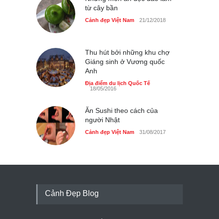
từ cây bần
Cảnh đẹp Việt Nam
21/12/2018
Thu hút bởi những khu chợ
Giáng sinh ở Vương quốc
Anh
Địa điểm du lịch Quốc Tế
18/05/2016
Ăn Sushi theo cách của
người Nhật
Cảnh đẹp Việt Nam
31/08/2017
Cảnh Đẹp Blog