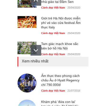
nhà giáo tại Đầm Sen
Cảnh đẹp Việt Nam
25/04/2020
Giới trẻ Hà Nội được miễn
phí vé vào cửa festival Ẩm
thực Italy
Cảnh đẹp Việt Nam
25/04/2020
Tam giác mạch khoe sắc
bên bờ hồ Hà Nội
Cảnh đẹp Việt Nam
25/04/2020
Xem nhiều nhất
Bán đảo Sơn Trà sẽ là khu
du lịch quốc gia
Cảnh đẹp Việt Nam
Ẩm thực theo phong cách
24/04/2020
châu Âu ở Hyatt Regency
chỉ 790.000đ
Chợ đêm Phú Quốc có nhà
vệ sinh miễn phí
Cảnh đẹp Việt Nam
21/07/2016
Cảnh đẹp Việt Nam
24/04/2020
Khám phá ‘đứa con lai’