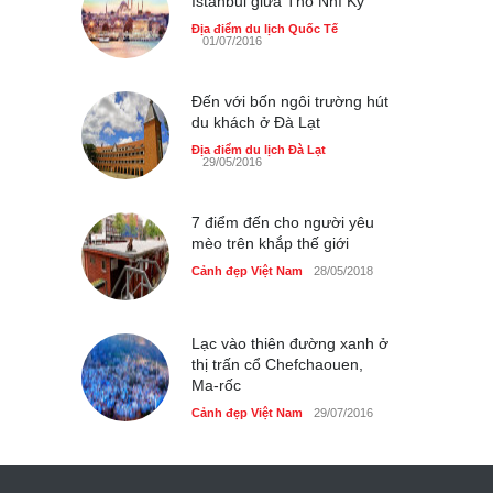
Istanbul giữa Thổ Nhĩ Kỳ
40 xe ôtô du lịch tự lái đầu
tiên qua cửa khẩu Móng Cái
Địa điểm du lịch Quốc Tế
01/07/2016
Cảnh đẹp Việt Nam
24/04/2020
Đến với bốn ngôi trường hút
Thực hư cây cầu gỗ dài
du khách ở Đà Lạt
nhất Việt Nam bị ‘xóa sổ’
sau lũ
Địa điểm du lịch Đà Lạt
29/05/2016
Cảnh đẹp Việt Nam
24/04/2020
Bún cá thố và bánh canh
7 điểm đến cho người yêu
cốt dừa miền Tây ở Sài Gòn
mèo trên khắp thế giới
Cảnh đẹp Việt Nam
Cảnh đẹp Việt Nam
24/04/2020
28/05/2018
Những món ăn đồng quê
dân dã ở Sài Gòn
Lạc vào thiên đường xanh ở
thị trấn cổ Chefchaouen,
Cảnh đẹp Việt Nam
25/04/2020
Ma-rốc
Cảnh đẹp Việt Nam
29/07/2016