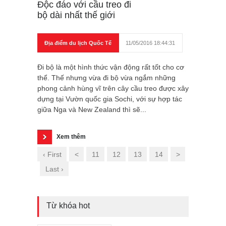
Độc đáo với cầu treo đi
bộ dài nhất thế giới
Địa điểm du lịch Quốc Tế
11/05/2016 18:44:31
Đi bộ là một hình thức vận động rất tốt cho cơ
thể. Thế nhưng vừa đi bộ vừa ngắm những
phong cảnh hùng vĩ trên cây cầu treo được xây
dựng tại Vườn quốc gia Sochi, với sự hợp tác
giữa Nga và New Zealand thì sẽ...
Xem thêm
‹ First
<
11
12
13
14
>
Last ›
Từ khóa hot