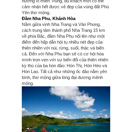
hương vị miền Trung, du khách mới có thể
cảm nhận hết được vẻ đẹp của vùng đất Phú
Yên thơ mộng.
Đầm Nha Phu, Khánh Hòa
Nằm giữa vịnh Nha Trang và Vân Phong,
cách trung tâm thành phố Nha Trang 15 km
về phía Bắc, đầm Nha Phu nổi lên như một
điểm đến hấp dẫn hội tụ nhiều nét đẹp của
thiên nhiên với núi, rừng, suối, thác và biển
cả. Đến với Nha Phu bạn sẽ có cơ hội hòa
mình trọn vẹn với sự biến đổi của thiên nhiên
kỳ thú của ba hòn đảo: Hòn Thị, Hòn Hèo và
Hòn Lao. Tất cả như những ốc đảo nằm yên
bình, thơ mộng giữa lòng đại dương mênh
mông.