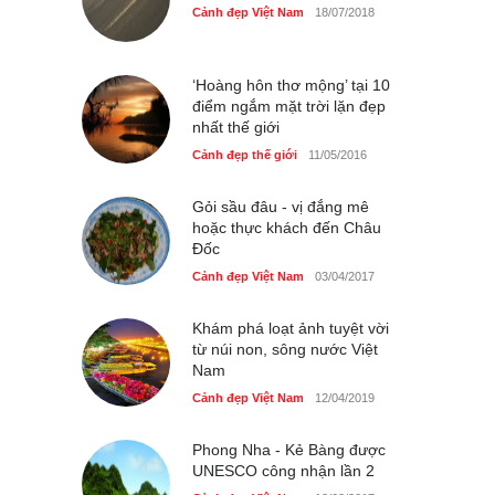
Cảnh đẹp Việt Nam
18/07/2018
Tam giác mạch khoe sắc
bên bờ hồ Hà Nội
Cảnh đẹp Việt Nam
25/04/2020
‘Hoàng hôn thơ mộng’ tại 10
điểm ngắm mặt trời lặn đẹp
nhất thế giới
Cảnh đẹp thế giới
11/05/2016
Gỏi sầu đâu - vị đắng mê
hoặc thực khách đến Châu
Đốc
Cảnh đẹp Việt Nam
03/04/2017
Khám phá loạt ảnh tuyệt vời
từ núi non, sông nước Việt
Nam
Cảnh đẹp Việt Nam
12/04/2019
Phong Nha - Kẻ Bàng được
UNESCO công nhận lần 2