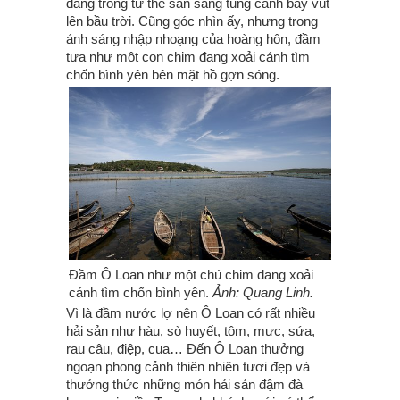
đang trong tư thế sẵn sàng tung cánh bay vút
lên bầu trời. Cũng góc nhìn ấy, nhưng trong
ánh sáng nhập nhoạng của hoàng hôn, đầm
tựa như một con chim đang xoải cánh tìm
chốn bình yên bên mặt hồ gợn sóng.
Đầm Ô Loan như một chú chim đang xoải
cánh tìm chốn bình yên.
Ảnh: Quang Linh.
Vì là đầm nước lợ nên Ô Loan có rất nhiều
hải sản như hàu, sò huyết, tôm, mực, sứa,
rau câu, điệp, cua… Đến Ô Loan thưởng
ngoạn phong cảnh thiên nhiên tươi đẹp và
thưởng thức những món hải sản đậm đà