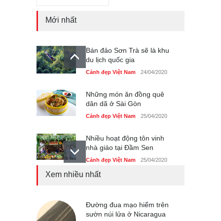
Mới nhất
Bán đảo Sơn Trà sẽ là khu
du lịch quốc gia
Cảnh đẹp Việt Nam
24/04/2020
Những món ăn đồng quê
dân dã ở Sài Gòn
Cảnh đẹp Việt Nam
25/04/2020
Nhiều hoạt động tôn vinh
nhà giáo tại Đầm Sen
Cảnh đẹp Việt Nam
25/04/2020
Xem nhiều nhất
Giới trẻ Hà Nội được miễn
phí vé vào cửa festival Ẩm
thực Italy
Đường đua mạo hiểm trên
Cảnh đẹp Việt Nam
sườn núi lửa ở Nicaragua
25/04/2020