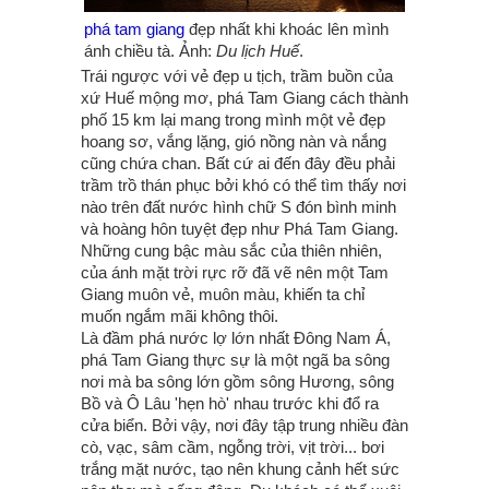
phá tam giang
đẹp nhất khi khoác lên mình
ánh chiều tà. Ảnh:
Du lịch Huế
.
Trái ngược với vẻ đẹp u tịch, trầm buồn của
xứ Huế mộng mơ, phá Tam Giang cách thành
phố 15 km lại mang trong mình một vẻ đẹp
hoang sơ, vắng lặng, gió nồng nàn và nắng
cũng chứa chan. Bất cứ ai đến đây đều phải
trầm trồ thán phục bởi khó có thể tìm thấy nơi
nào trên đất nước hình chữ S đón bình minh
và hoàng hôn tuyệt đẹp như Phá Tam Giang.
Những cung bậc màu sắc của thiên nhiên,
của ánh mặt trời rực rỡ đã vẽ nên một Tam
Giang muôn vẻ, muôn màu, khiến ta chỉ
muốn ngắm mãi không thôi.
Là đầm phá nước lợ lớn nhất Đông Nam Á,
phá Tam Giang thực sự là một ngã ba sông
nơi mà ba sông lớn gồm sông Hương, sông
Bồ và Ô Lâu 'hẹn hò' nhau trước khi đổ ra
cửa biển. Bởi vậy, nơi đây tập trung nhiều đàn
cò, vạc, sâm cầm, ngỗng trời, vịt trời... bơi
trắng mặt nước, tạo nên khung cảnh hết sức