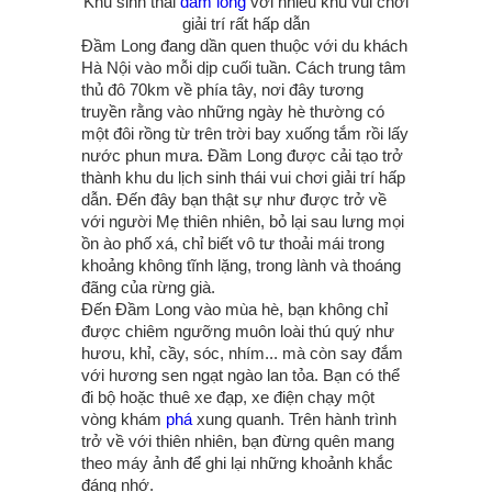
Khu sinh thái
đầm long
với nhiều khu vui chơi
giải trí rất hấp dẫn
Đầm Long đang dần quen thuộc với du khách
Hà Nội vào mỗi dịp cuối tuần. Cách trung tâm
thủ đô 70km về phía tây, nơi đây tương
truyền rằng vào những ngày hè thường có
một đôi rồng từ trên trời bay xuống tắm rồi lấy
nước phun mưa. Đầm Long được cải tạo trở
thành khu du lịch sinh thái vui chơi giải trí hấp
dẫn. Đến đây bạn thật sự như được trở về
với người Mẹ thiên nhiên, bỏ lại sau lưng mọi
ồn ào phố xá, chỉ biết vô tư thoải mái trong
khoảng không tĩnh lặng, trong lành và thoáng
đãng của rừng già.
Đến Đầm Long vào mùa hè, bạn không chỉ
được chiêm ngưỡng muôn loài thú quý như
hươu, khỉ, cầy, sóc, nhím... mà còn say đắm
với hương sen ngạt ngào lan tỏa. Bạn có thể
đi bộ hoặc thuê xe đạp, xe điện chạy một
vòng khám
phá
xung quanh. Trên hành trình
trở về với thiên nhiên, bạn đừng quên mang
theo máy ảnh để ghi lại những khoảnh khắc
đáng nhớ.