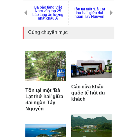
Ba bảo tàng Việt
Tồn tại một ‘Đà Lạt
Nam vào top 25
thứ hai’ giữa đại
bảo tàng ấn tượng
ngàn Tây Nguyên
nhất châu Á
Cùng chuyên mục
Các cửa khẩu
Tồn tại một ‘Đà
quốc tế hút du
Lạt thứ hai’ giữa
khách
đại ngàn Tây
Nguyên