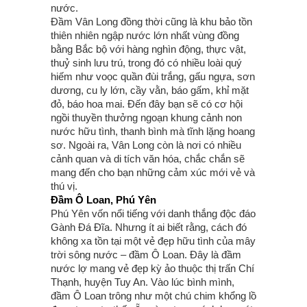
nước.
Đầm Vân Long đồng thời cũng là khu bảo tồn
thiên nhiên ngập nước lớn nhất vùng đồng
bằng Bắc bộ với hàng nghìn động, thực vật,
thuỷ sinh lưu trú, trong đó có nhiều loài quý
hiếm như voọc quần đùi trắng, gấu ngựa, sơn
dương, cu ly lớn, cầy vằn, báo gấm, khỉ mặt
đỏ, báo hoa mai. Đến đây bạn sẽ có cơ hội
ngồi thuyền thưởng ngoạn khung cảnh non
nước hữu tình, thanh bình mà tĩnh lặng hoang
sơ. Ngoài ra, Vân Long còn là nơi có nhiều
cảnh quan và di tích văn hóa, chắc chắn sẽ
mang đến cho bạn những cảm xúc mới vẻ và
thú vị.
Đầm Ô Loan, Phú Yên
Phú Yên vốn nổi tiếng với danh thắng độc đáo
Gành Đá Đĩa. Nhưng ít ai biết rằng, cách đó
không xa tồn tại một vẻ đẹp hữu tình của mây
trời sông nước – đầm Ô Loan. Đây là đầm
nước lợ mang vẻ đẹp kỳ ảo thuộc thị trấn Chí
Thạnh, huyện Tuy An. Vào lúc bình mình,
đầm Ô Loan trông như một chú chim khổng lồ