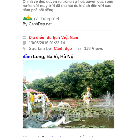
Chính vẻ đẹp quyến rũ trong sự hòa quyện của sông
nước với mây trời đã thu hút du khách đến với các
đầm phá nổi tiếng...
By
CanhDep.net
Địa điểm du lịch Việt Nam
13/05/2016 01:22:14
Sưu tầm bởi
Cảnh đẹp
138 Views
đầm
Long, Ba Vì, Hà Nội