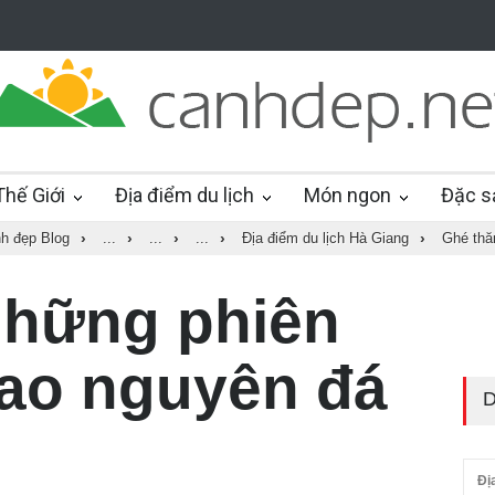
hế Giới
Địa điểm du lịch
Món ngon
Đặc s
h đẹp Blog
›
...
›
...
›
...
›
Địa điểm du lịch Hà Giang
›
Ghé thă
những phiên
ao nguyên đá
D
Đị