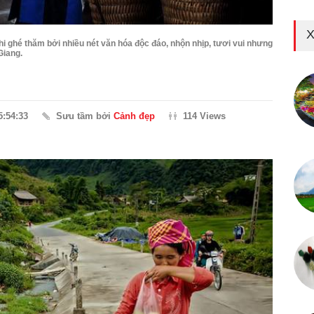
X
i ghé thăm bởi nhiều nét văn hóa độc đáo, nhộn nhịp, tươi vui nhưng
Giang.
5:54:33
Sưu tầm bởi
Cảnh đẹp
114 Views