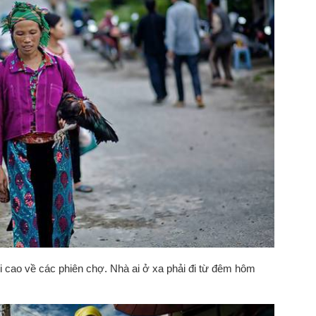
úi cao về các phiên chợ. Nhà ai ở xa phải đi từ đêm hôm