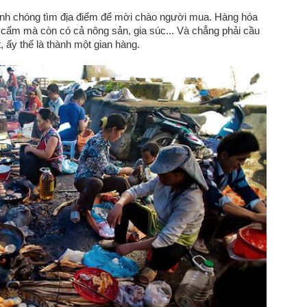
nh chóng tìm địa điểm để mời chào người mua. Hàng hóa
 cẩm mà còn có cả nông sản, gia súc... Và chẳng phải cầu
, ấy thế là thành một gian hàng.