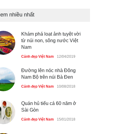
Bán đảo Sơn Trà sẽ là khu
du lịch quốc gia
em nhiều nhất
Cảnh đẹp Việt Nam
24/04/2020
Những món ăn đồng quê dân
Khám phá loạt ảnh tuyệt vời
dã ở Sài Gòn
từ núi non, sông nước Việt
Nam
Cảnh đẹp Việt Nam
25/04/2020
Cảnh đẹp Việt Nam
12/04/2019
Đường lên nóc nhà Đông
Nam Bộ trên núi Bà Đen
Cảnh đẹp Việt Nam
10/08/2018
Quán hủ tiếu cá 60 năm ở
Sài Gòn
Cảnh đẹp Việt Nam
15/01/2018