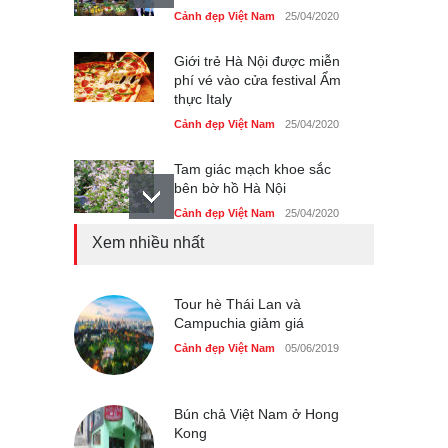
Cảnh đẹp Việt Nam
25/04/2020
Giới trẻ Hà Nội được miễn
phí vé vào cửa festival Ẩm
thực Italy
Cảnh đẹp Việt Nam
25/04/2020
Tam giác mạch khoe sắc
bên bờ hồ Hà Nội
Cảnh đẹp Việt Nam
25/04/2020
Xem nhiều nhất
Bán đảo Sơn Trà sẽ là khu
du lịch quốc gia
Cảnh đẹp Việt Nam
Tour hè Thái Lan và
24/04/2020
Campuchia giảm giá
Những món ăn đồng quê
Cảnh đẹp Việt Nam
05/06/2019
dân dã ở Sài Gòn
Cảnh đẹp Việt Nam
25/04/2020
Bún chả Việt Nam ở Hong
Kong