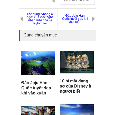
Tác dụng “không ai
Đảo Jeju Hàn
ngờ” của việc nghe
Quốc tuyệt đẹp khi
nhạc Rihanna và
vào xuân
Taylor Swift
Cùng chuyên mục
10 bí mật đáng
Đảo Jeju Hàn
sợ của Disney ít
Quốc tuyệt đẹp
người biết
khi vào xuân