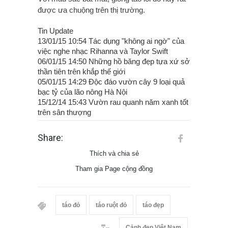
được ưa chuộng trên thị trường.
Tin Update
13/01/15 10:54 Tác dụng "không ai ngờ" của
việc nghe nhạc Rihanna và Taylor Swift
06/01/15 14:50 Những hồ băng đẹp tựa xứ sở
thần tiên trên khắp thế giới
05/01/15 14:29 Độc đáo vườn cây 9 loại quả
bạc tỷ của lão nông Hà Nội
15/12/14 15:43 Vườn rau quanh năm xanh tốt
trên sân thượng
Share:
Thích và chia sẻ
Tham gia Page cộng đồng
táo đỏ
táo ruột đỏ
táo đẹp
Cảnh đẹp Việt Nam