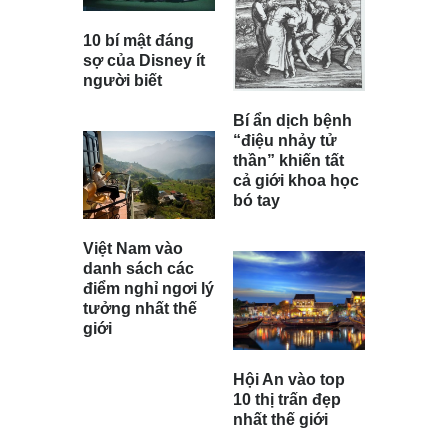
10 bí mật đáng
sợ của Disney ít
người biết
Bí ẩn dịch bệnh
“điệu nhảy tử
thần” khiến tất
cả giới khoa học
bó tay
Việt Nam vào
danh sách các
điểm nghỉ ngơi lý
tưởng nhất thế
giới
Hội An vào top
10 thị trấn đẹp
nhất thế giới