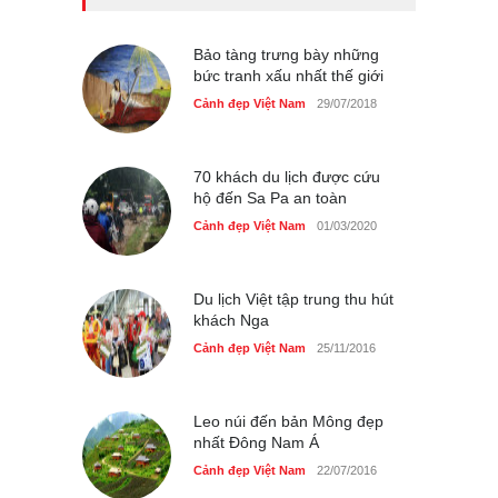
Bán đảo Sơn Trà sẽ là khu
du lịch quốc gia
Cảnh đẹp Việt Nam
Bảo tàng trưng bày những
24/04/2020
bức tranh xấu nhất thế giới
Những món ăn đồng quê
Cảnh đẹp Việt Nam
29/07/2018
dân dã ở Sài Gòn
Cảnh đẹp Việt Nam
25/04/2020
70 khách du lịch được cứu
hộ đến Sa Pa an toàn
Cảnh đẹp Việt Nam
01/03/2020
Du lịch Việt tập trung thu hút
khách Nga
Cảnh đẹp Việt Nam
25/11/2016
Leo núi đến bản Mông đẹp
nhất Đông Nam Á
Cảnh đẹp Việt Nam
22/07/2016