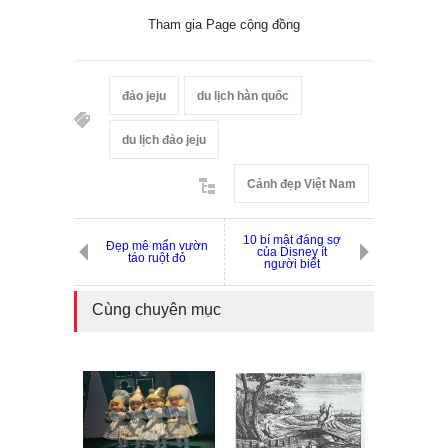
Tham gia Page cộng đồng
đảo jeju
du lịch hàn quốc
du lịch đảo jeju
Cảnh đẹp Việt Nam
10 bí mật đáng sợ
Đẹp mê mẩn vườn
của Disney ít
táo ruột đỏ
người biết
Cùng chuyên mục