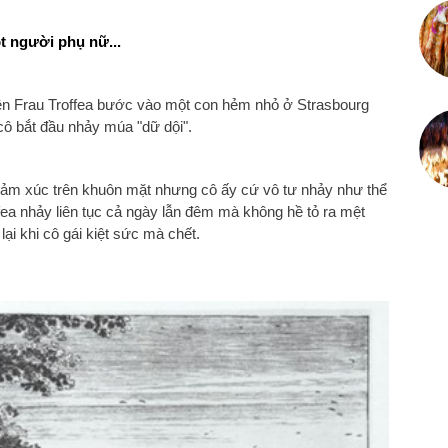
t người phụ nữ...
ên Frau Troffea bước vào một con hẻm nhỏ ở Strasbourg
ô bắt đầu nhảy múa "dữ dội".
cảm xúc trên khuôn mặt nhưng cô ấy cứ vô tư nhảy như thể
fea nhảy liên tục cả ngày lẫn đêm mà không hề tỏ ra mệt
ại khi cô gái kiệt sức mà chết.