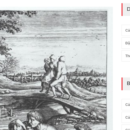
D
Cả
Đặ
Th
B
Cả
Cả