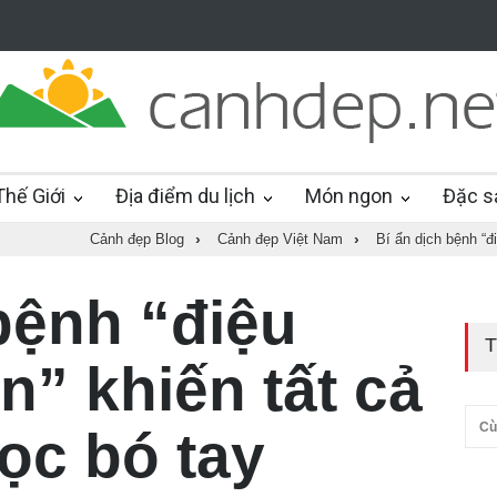
hế Giới
Địa điểm du lịch
Món ngon
Đặc s
Cảnh đẹp Blog
›
Cảnh đẹp Việt Nam
›
Bí ẩn dịch bệnh “đ
bệnh “điệu
T
n” khiến tất cả
Cù
ọc bó tay