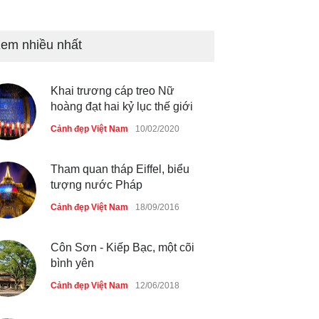
Bán đảo Sơn Trà sẽ là khu
du lịch quốc gia
em nhiều nhất
Cảnh đẹp Việt Nam
24/04/2020
Khai trương cáp treo Nữ
Những món ăn đồng quê dân
hoàng đạt hai kỷ lục thế giới
dã ở Sài Gòn
Cảnh đẹp Việt Nam
10/02/2020
Cảnh đẹp Việt Nam
25/04/2020
Tham quan tháp Eiffel, biểu
tượng nước Pháp
Cảnh đẹp Việt Nam
18/09/2016
Côn Sơn - Kiếp Bạc, một cõi
bình yên
Cảnh đẹp Việt Nam
12/06/2018