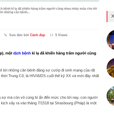
ch bệnh kì lạ đã khiến hàng trăm người cùng nhau nhảy múa cho tới
tới những căn bệnh...
X
Sưu tầm bởi
Cảnh đẹp
5 Views
p), một
dịch bệnh
kì lạ đã khiến hàng trăm người cùng
hĩ tới những căn bệnh đáng sợ cướp đi sinh mạng của rất
n" thời Trung Cổ, là HIV/AIDS cuối thế kỷ XX và mới đây nhất
g sợ mà còn vô cùng bí ẩn đến mức cho tới nay, con người
kịch xảy ra vào tháng 7/1518 tại Strasbourg (Pháp) là một